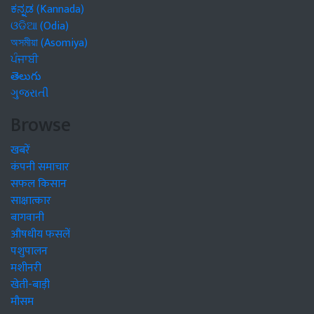
ಕನ್ನಡ (Kannada)
ଓଡିଆ (Odia)
অসমীয়া (Asomiya)
ਪੰਜਾਬੀ
తెలుగు
ગુજરાતી
Browse
खबरें
कंपनी समाचार
सफल किसान
साक्षात्कार
बागवानी
औषधीय फसलें
पशुपालन
मशीनरी
खेती-बाड़ी
मौसम