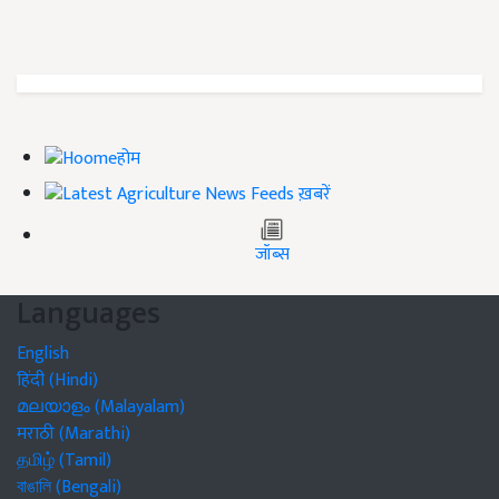
होम
ख़बरें
जॉब्स
Languages
English
हिंदी (Hindi)
മലയാളം (Malayalam)
मराठी (Marathi)
தமிழ் (Tamil)
বাঙালি (Bengali)