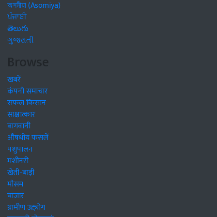
অসমীয়া (Asomiya)
ਪੰਜਾਬੀ
తెలుగు
ગુજરાતી
Browse
खबरें
कंपनी समाचार
सफल किसान
साक्षात्कार
बागवानी
औषधीय फसलें
पशुपालन
मशीनरी
खेती-बाड़ी
मौसम
बाजार
ग्रामीण उद्द्योग