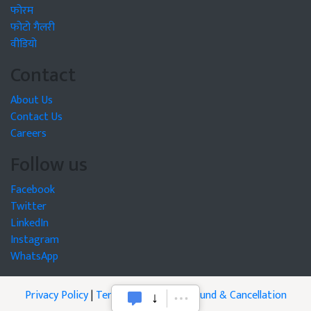
फोरम
फोटो गैलरी
वीडियो
Contact
About Us
Contact Us
Careers
Follow us
Facebook
Twitter
LinkedIn
Instagram
WhatsApp
Privacy Policy
|
Terms of Service
|
Refund & Cancellation