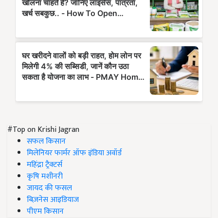
#Top on Krishi Jagran
सफल किसान
मिलेनियर फार्मर ऑफ इंडिया अवॉर्ड
महिंद्रा ट्रैक्टर्स
कृषि मशीनरी
जायद की फसल
बिज़नेस आइडियाज
पीएम किसान