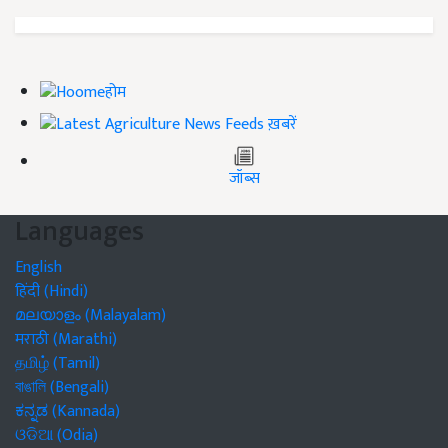
होम
ख़बरें
जॉब्स
Languages
English
हिंदी (Hindi)
മലയാളം (Malayalam)
मराठी (Marathi)
தமிழ் (Tamil)
বাঙালি (Bengali)
ಕನ್ನಡ (Kannada)
ଓଡିଆ (Odia)