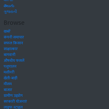
ਪੰਜਾਬੀ
తెలుగు
ગુજરાતી
Browse
खबरें
कंपनी समाचार
सफल किसान
साक्षात्कार
बागवानी
औषधीय फसलें
पशुपालन
मशीनरी
खेती-बाड़ी
मौसम
बाजार
ग्रामीण उद्द्योग
सरकारी योजनाएं
लाइफ स्टाइल