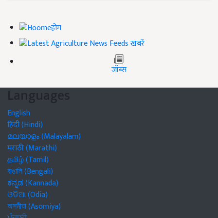
होम
ख़बरें
जॉब्स
Languages
English
हिंदी (Hindi)
മലയാളം (Malayalam)
मराठी (Marathi)
தமிழ் (Tamil)
বাঙালি (Bengali)
ಕನ್ನಡ (Kannada)
ଓଡିଆ (Odia)
অসমীয়া (Asomiya)