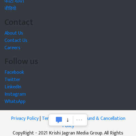
फोटो गैलरी
वीडियो
Contact
About Us
Contact Us
Careers
Follow us
Facebook
Twitter
LinkedIn
Instagram
WhatsApp
Privacy Policy
|
Terms of Service
|
Refund & Cancellation
Policy
CopyRight - 2021 Krishi Jagran Media Group. All Rights