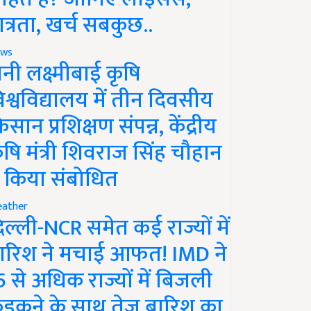
ात्रता, खर्च सबकुछ..
ws
ानी लक्ष्मीबाई कृषि
िश्वविद्यालय में तीन दिवसीय
िसान प्रशिक्षण संपन्न, केंद्रीय
ृषि मंत्री शिवराज सिंह चौहान
े किया संबोधित
ather
िल्ली-NCR समेत कई राज्यों में
ारिश ने मचाई आफत! IMD ने
5 से अधिक राज्यों में बिजली
ड़कने के साथ तेज बारिश का