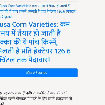
usa Corn Varieties: कम
मय में तैयार हो जाती हैं
क्का की ये पांच किस्में,
िलती है प्रति हेक्टेयर 126.6
्विंटल तक पैदावार!
More Stories
हम व्हाट्सएप पर हैं! कृषि से संबंधित देशभर की सभी
लेटेस्ट ख़बरें मोबाइल में पढ़ने के लिए हमारे व्हाट्सएप से
जुड़ें.