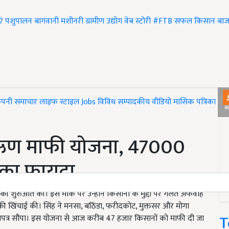
एं
पशुपालन
बागवानी
मशीनरी
ग्रामीण उद्योग
वेब स्टोरी
#FTB
सफल किसान
बाज
ंपनी समाचार
लाइफ स्टाइल
Jobs
विविध
सम्पादकीय
वीडियो
मासिक पत्रिका
#T
षि ऋण माफी योजना, 47000
का फायदा...
ा की शुरुआत की। इस मौके पर उन्होंने किसानों के मुद्दों पर गलत अफवाह
 की खिंचाई की। सिंह ने मनसा, बठिंडा, फरीदकोट, मुक्तसर और मोगा
T
णपत्र सौंपा। इस योजना से आज करीब 47 हजार किसानों को माफी दी जा