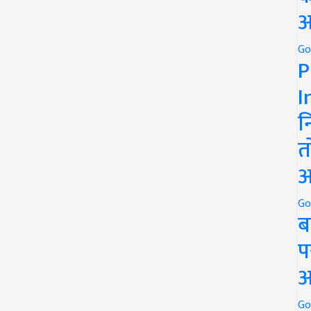
अ
Go
P
I
न
त
अ
Go
ब
प
अ
Go