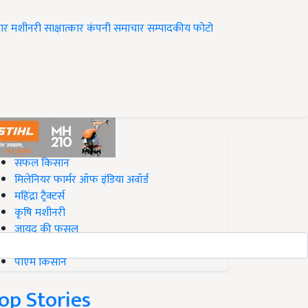
ार
मशीनरी
साक्षात्कार
कंपनी समाचार
सम्पादकीय
फोटो
op on Krishi Jagran
सफल किसान
मिलेनियर फार्मर ऑफ इंडिया अवॉर्ड
महिंद्रा ट्रैक्टर्स
कृषि मशीनरी
जायद की फसल
बिज़नेस आइडियाज
पीएम किसान
op Stories