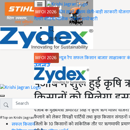
MFOI 2026
होम
ख़बरें
मौसम
खेती-बाड़ी
सरकारी योजना
गैलरी
वीडियो
मासिक पत्रिका
डायरेक्टरी
हिंदी
MFOI 2026
न्यूज़ रैप
सफल किसान
बाजार
साक्षात्कार
क
Home
ख़बरें
पंजाब में शुरू हुई कृ
किसानों को मिलेगा इस
पंजाब के मुख्यमंत्री अमरिंदर सिंह ने कृषि ऋण माफ़ी योजन
फैलाने को लेकर विपक्षी पार्टियों तथा कुछ किसान संगठनों
#Top on Krishi Jagran
जिलों के 10 किसानों को सांकेतिक तौर पर ऋणमाफी प्रमा
सफल किसान