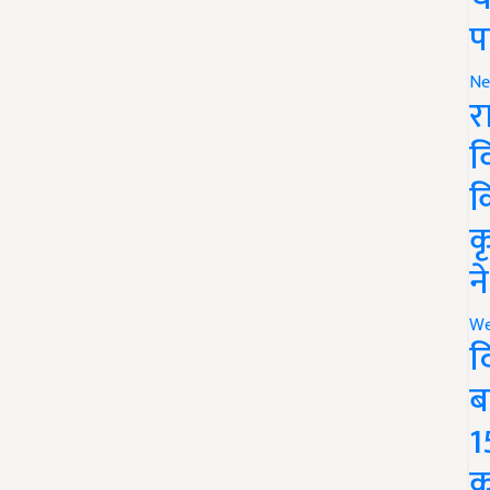
प
Ne
र
व
क
क
न
We
द
ब
1
क