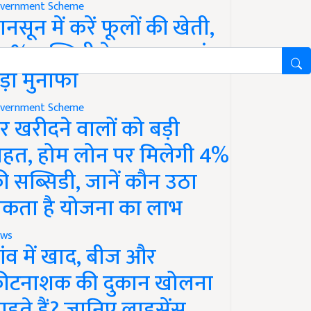
vernment Scheme
ानसून में करें फूलों की खेती,
0% सब्सिडी के साथ कमाएं
ड़ा मुनाफा
vernment Scheme
र खरीदने वालों को बड़ी
ाहत, होम लोन पर मिलेगी 4%
ी सब्सिडी, जानें कौन उठा
कता है योजना का लाभ
ws
ांव में खाद, बीज और
ीटनाशक की दुकान खोलना
ाहते हैं? जानिए लाइसेंस,