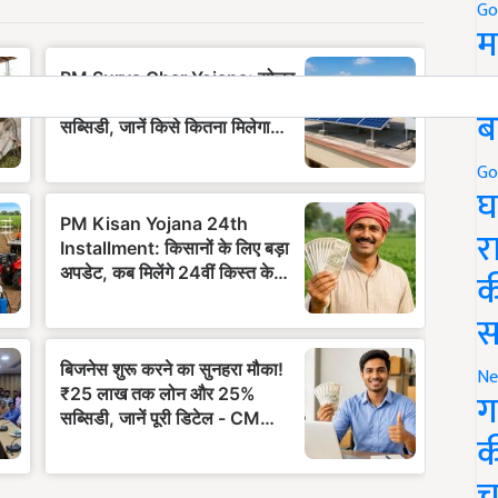
Go
म
5
ब
Go
घ
र
क
स
Ne
ग
क
च