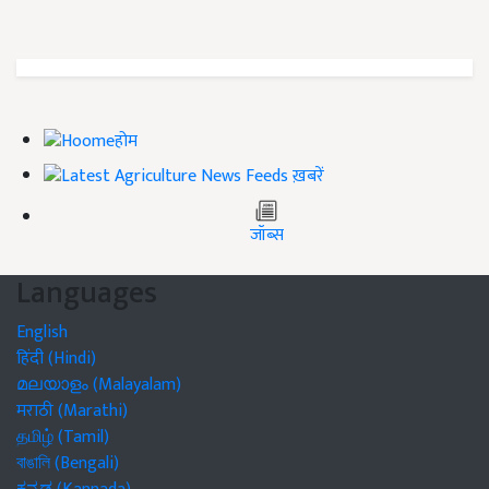
होम
ख़बरें
जॉब्स
Languages
English
हिंदी (Hindi)
മലയാളം (Malayalam)
मराठी (Marathi)
தமிழ் (Tamil)
বাঙালি (Bengali)