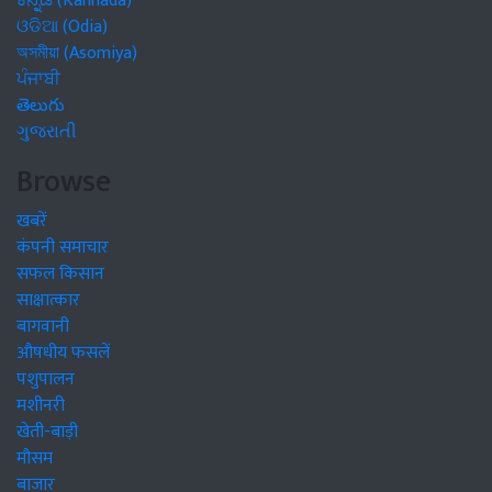
ಕನ್ನಡ (Kannada)
ଓଡିଆ (Odia)
অসমীয়া (Asomiya)
ਪੰਜਾਬੀ
తెలుగు
ગુજરાતી
Browse
खबरें
कंपनी समाचार
सफल किसान
साक्षात्कार
बागवानी
औषधीय फसलें
पशुपालन
मशीनरी
खेती-बाड़ी
मौसम
बाजार