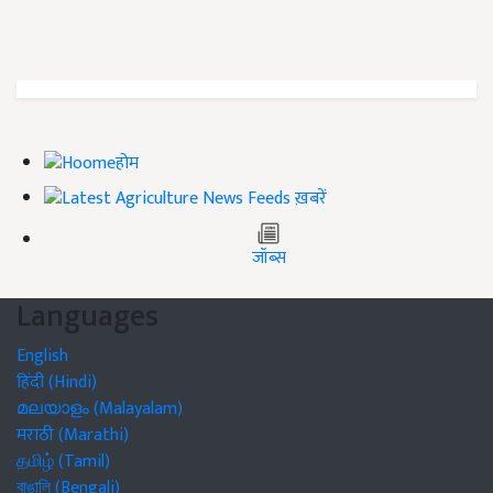
होम
ख़बरें
जॉब्स
Languages
English
हिंदी (Hindi)
മലയാളം (Malayalam)
मराठी (Marathi)
தமிழ் (Tamil)
বাঙালি (Bengali)