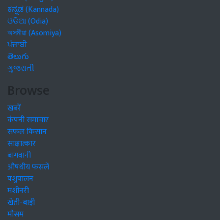
ಕನ್ನಡ (Kannada)
ଓଡିଆ (Odia)
অসমীয়া (Asomiya)
ਪੰਜਾਬੀ
తెలుగు
ગુજરાતી
Browse
खबरें
कंपनी समाचार
सफल किसान
साक्षात्कार
बागवानी
औषधीय फसलें
पशुपालन
मशीनरी
खेती-बाड़ी
मौसम