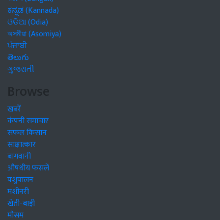
ಕನ್ನಡ (Kannada)
ଓଡିଆ (Odia)
অসমীয়া (Asomiya)
ਪੰਜਾਬੀ
తెలుగు
ગુજરાતી
Browse
खबरें
कंपनी समाचार
सफल किसान
साक्षात्कार
बागवानी
औषधीय फसलें
पशुपालन
मशीनरी
खेती-बाड़ी
मौसम