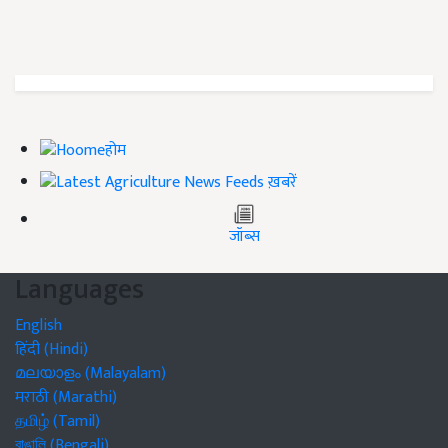
होम
ख़बरें
जॉब्स
Languages
English
हिंदी (Hindi)
മലയാളം (Malayalam)
मराठी (Marathi)
தமிழ் (Tamil)
বাঙালি (Bengali)