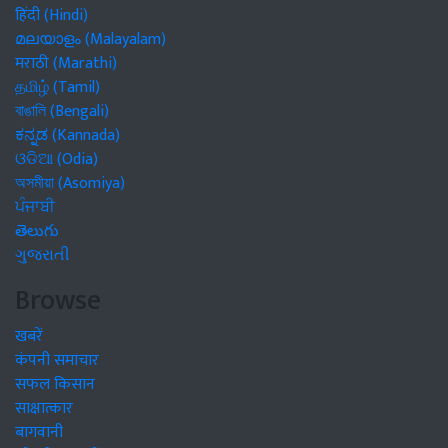
हिंदी (Hindi)
മലയാളം (Malayalam)
मराठी (Marathi)
தமிழ் (Tamil)
বাঙালি (Bengali)
ಕನ್ನಡ (Kannada)
ଓଡିଆ (Odia)
অসমীয়া (Asomiya)
ਪੰਜਾਬੀ
తెలుగు
ગુજરાતી
Browse
खबरें
कंपनी समाचार
सफल किसान
साक्षात्कार
बागवानी