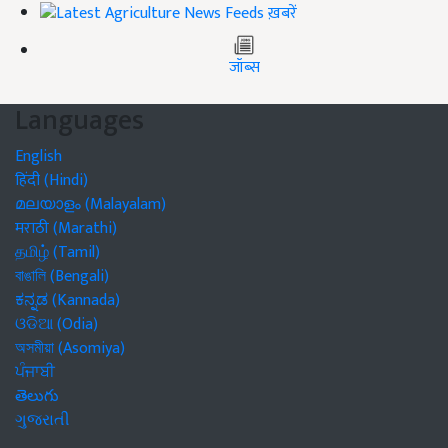
ख़बरें
जॉब्स
Languages
English
हिंदी (Hindi)
മലയാളം (Malayalam)
मराठी (Marathi)
தமிழ் (Tamil)
বাঙালি (Bengali)
ಕನ್ನಡ (Kannada)
ଓଡିଆ (Odia)
অসমীয়া (Asomiya)
ਪੰਜਾਬੀ
తెలుగు
ગુજરાતી