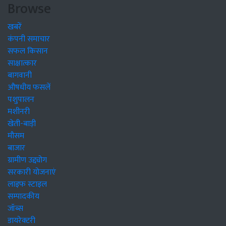
Browse
खबरें
कंपनी समाचार
सफल किसान
साक्षात्कार
बागवानी
औषधीय फसलें
पशुपालन
मशीनरी
खेती-बाड़ी
मौसम
बाजार
ग्रामीण उद्द्योग
सरकारी योजनाएं
लाइफ स्टाइल
सम्पादकीय
जॉब्स
डायरेक्टरी