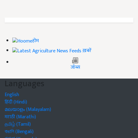
होम
ख़बरें
जॉब्स
Languages
English
हिंदी (Hindi)
മലയാളം (Malayalam)
मराठी (Marathi)
தமிழ் (Tamil)
বাঙালি (Bengali)