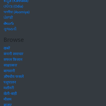
ಕನ್ನಡ (Kannada)
ଓଡିଆ (Odia)
অসমীয়া (Asomiya)
ਪੰਜਾਬੀ
తెలుగు
ગુજરાતી
Browse
खबरें
कंपनी समाचार
सफल किसान
साक्षात्कार
बागवानी
औषधीय फसलें
पशुपालन
मशीनरी
खेती-बाड़ी
मौसम
बाजार