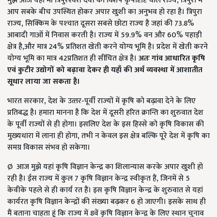
मुझे आज यहां मॉं त्रिपुरेश्‍वरी देवी की विशेष कृपादृष्टि वाले राज्‍य, त्रिपुरा में
आप सबके बीच उपस्थित होकर अपार खुशी का अनुभव हो रहा है। त्रिपुरा
राज्‍य, सिक्किम के पश्‍चात दूसरा सबसे छोटा राज्‍य है जहां की 73.8%
आबादी गाओं में निवास करती है। राज्‍य में 59.9% वन और 60% पहाड़ी
क्षेत्र है,और मात्र 24% प्रतिशत खेती करने योग्य भूमि है। प्रदेश में खेती करने
योग्‍य भूमि का मात्र 42प्रतिशत ही सींचित क्षेत्र है।
अतः गांव आधारित कृषि
एवं कुटीर उद्योगों को बढ़ावा देकर ही यहाँ की अर्थ व्यवस्था में आशातीत
सूधार लाया जा सकता है।
भारत सरकार, देश के उत्‍तर-पूर्वी राज्‍यों में कृषि को बढ़ावा देने के लिए
प्रतिबद्ध है। हमारा मानना है कि देश में दूसरी हरित क्रान्ति का शुरुवात देश
के पूर्वी राज्‍यों से ही होगा। इसलिए देश के इस हिस्से को कृषि विकास की
मुख्‍यधारा में लाना ही होगा, तभी न केवल इस क्षेत्र बल्कि पूरे देश में कृषि का
समग्र विकास संभव हो सकेगा।
Ø आज मुझे यहां कृषि विज्ञान केन्‍द्र का शिलान्‍यास करके अपार खुशी हो
रही है। ईस राज्‍य में कुल 7 कृषि विज्ञान केन्‍द्र स्‍वीकृत हैं, जिनमें से 5
केवीके पहले से ही कार्य रत हैं। इस कृषि विज्ञान केन्‍द्र के शुरुवात से यहां
कार्यरत कृषि विज्ञान केन्‍द्रों की संख्‍या बढ़कर 6 हो जाएगी। इसके साथ ही
मैं बताना चाहता हूं कि राज्‍य में 8वें कृषि विज्ञान केन्‍द्र के लिए स्थान चुनाव