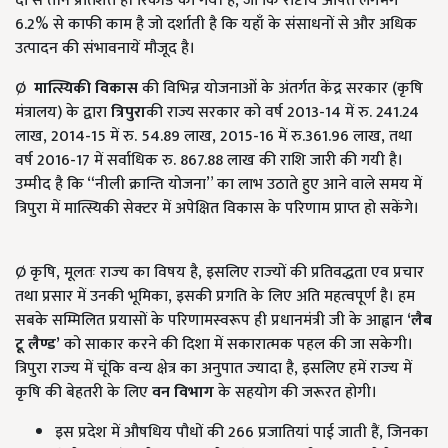
दो से तीन प्रतिशत ही रिकॉर्ड की गयी है, जो कि राष्टीय औषत लगभग
6.2% से काफी काम है जो दर्शाती है कि यहाँ के संसाधनों से और अधिक
उत्पादन की संभावनायें मौजूद है।
Ø
मात्स्यिकी विकास
की विभिन्न योजनाओं के अंतर्गत केंद्र सरकार (कृषि
मंत्रालय) के द्वारा
त्रिपुरा
की राज्य सरकार को वर्ष 2013-14 में रु. 241.24
लाख, 2014-15 में रु. 54.89 लाख, 2015-16 में रु.361.96 लाख, तथा
वर्ष 2016-17 में सर्वाधिक रु. 867.88 लाख की राशि जारी की गयी है।
उम्मीद है कि “नीली क्रान्ति योजना” का लाभ उठाते हुए आने वाले समय में
त्रिपुरा में मात्स्यिकी सेक्टर में अपेक्षित विकास के परिणाम प्राप्त हो सकेंगे।
Ø कृषि, मूलतः राज्‍य का विषय है, इसलिए राज्‍यों की प्रतिवद्धता एव प्रचार
तथा प्रसार में उनकी भूमिका, इसकी प्रगति के लिए अति महत्‍वपूर्ण है। हम
सबके सम्मिलित प्रयासों के परिणामस्‍वरूप ही प्रधानमंत्री जी के आह्वान
‘लैब
टू लैण्‍ड’
को साकार करने की दिशा में सकारात्मक पहल की जा सकेगी।
त्रिपुरा राज्‍य में चूंकि वन्‍य क्षेत्र का अनुपात ज्‍यादा है, इसलिए हमें राज्‍य में
कृषि की बेहतरी के लिए
वन विभाग
के सहयोग की जरूरत होगी।
इस प्रदेश में औषधिय पौधों की 266 प्रजातियां पाई जाती हैं, जिनका