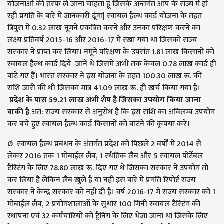
योजनाओ की तरफ ले जाना चाहता हूं जिसके अन्तर्गत आप के राज्य में हो
रही प्रगति के बारे में जानकारी दूंगा| स्‍वायल हैल्‍थ कार्ड योजना के तहत
त्रिपुरा में 0.32 लाख नूमने एकत्रित करने और उनका परिक्षण करने का
लक्ष्‍य प्रतिवर्ष 2015-16 और 2016-17 में रखा गया था जिसको राज्‍य
सरकार ने प्राप्‍त कर लिया। नमूने परिक्षण के उपरांत 1.81 लाख किसानों को
स्‍वायल हैल्‍थ कार्ड दिये जाने थे जिसमे अभी तक केवल 0.78 लाख कार्ड ही
बांटे गए हैं। भारत सरकार ने इस योजना के तहत 100.30 लाख रू. की
राशि जारी की थी जिसका मात्र 41.09 लाख रू. ही खर्च किया गया है।
प्रदेश के पास 59.21 लाख अभी शैष है जिसका उपयोग किया जाना
बाकी है
अत: राज्‍य सरकार से अनुरोध है कि इस राशि का अविलम्‍ब उपयोग
कर बचे हुए स्‍वायल हैल्‍थ कार्ड किसानों को बांटने की कृपया करें।
Ø स्‍वायल हैल्‍थ प्रबंधन के अंतर्गत प्रदेश को पिछले 2 वर्षों में 2014 से
लेकर 2016 तक 1 मोबाईल लैब, 1 स्‍थैतिक लैब और 5 स्‍वायल पोर्टेबल
टैस्‍टिंग के लिए 78.80 लाख रू. दिए गए थे जिसका सरकार ने उपयोग तो
कर लिया है लेकिन लैब खुले है या नहीं इस बारे में प्रगति रिपोर्ट राज्‍य
सरकार ने केन्‍द्र सरकार को नहीं दी है। वर्ष 2016-17 में राज्‍य सरकार को 1
मोबाईल लैब, 2 प्रयोगशालाओं के सुधार 100 मिनी स्‍वायल टैस्‍टिंग की
स्‍थापना एवं 32 कर्मचारियों को ट्रैनिंग के लिए भेजा जाना था जिसके लिए