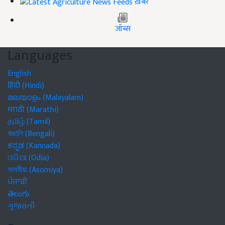
ख़बरें
जॉब्स
Languages
English
हिंदी (Hindi)
മലയാളം (Malayalam)
मराठी (Marathi)
தமிழ் (Tamil)
বাঙালি (Bengali)
ಕನ್ನಡ (Kannada)
ଓଡିଆ (Odia)
অসমীয়া (Asomiya)
ਪੰਜਾਬੀ
తెలుగు
ગુજરાતી