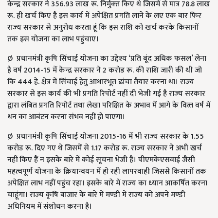
केन्‍द्र सरकार ने 356.93 लाख रू. निर्मुक्‍त किए थे जिसमें से मात्र 78.8 लाख
रू. ही खर्च किए है इस कार्य में अपेक्षित प्रगति लाने के लए एक बार फिर
राज्‍य सरकार से अनुरोध करता हूं कि इस राशि को खर्च करके किसानों
तक इस योजना का लाभ पहुंचाए।
Ø प्रधानमंत्री कृषि सिंचाई योजना का उद्देश्‍य ‘प्रति बूंद अधिक फसल’ लेना
है वर्ष 2014-15 में केन्‍द्र सरकार ने 2 करोड रू. की राशि जारी की थी जो
कि 444 हे. क्षेत्र में सिंचाई हेतु आधारभूत ढांचा तैयार करना था। राज्‍य
सरकार से इस कार्य की भी प्रगति रिपोर्ट नहीं दी भेजी गई है राज्‍य सरकार
द्वारा लंबित प्रगति रिपोर्ट तथा लेखा परिक्षित के अभाव में आगे के वित्‍त वर्ष में
धन का आबंटन करना संभव नहीं हो पाएगा।
Ø प्रधानमंत्री कृषि सिंचाई योजना 2015-16 में भी राज्‍य सरकार के 1.55
करोड रू. दिए गए थे जिसमें से 1.17 करोड रू. राज्‍य सरकार ने अभी खर्च
नहीं किए हैं न इसके बारे में कोई सूचना भेजी है। पीएमकेएसवाई जैसी
महत्‍वपूर्ण योजना के क्रियान्‍वयन में हो रही लापरवाही जिससे किसानों तक
अपेक्षित लाभ नहीं पहुंच रहा। इसके बारे में राज्‍य का ध्‍यान आकर्षित करना
चाहूंगा। राज्‍य कृषि बाजार के बारे में मण्‍डी में राज्‍य को अपने मण्‍डी
अधिनियम में संशोधन करना है।