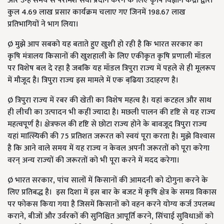
और उन्‍हें समय से परामर्श सेवा प्रदान करने के लिए कृषि विज्ञान केंद्रों द्वारा
कुल 4.69 लाख प्रसार कार्यक्रम चलाए गए जिनमें 198.67 लाख
प्रतिभागियों ने भाग लिया।
Ø मुझे आप सबको यह बताते हुए खुशी हो रही है कि भारत सरकार का
कृषि मंत्रालय किसानों की खुशहाली के लिए एकीकृत कृषि प्रणाली मॉडल
पर विशेष बल दे रहा है जबकि यह मॉडल त्रिपुरा राज्‍य में पहले से ही मूलरूप
में मौजूद है। त्रिपुरा राज्‍य इस मामले में एक बढि़या उदाहरण है।
Ø त्रिपुरा राज्‍य में रबर की खेती का विशेष महत्‍व है। यहां कटहल और साथ
ही लीची का उत्‍पादन भी कहीं ज्‍यादा है। मछली पालन की दृष्टि से यह राज्‍य
महत्‍वपूर्ण है। क्षेत्रफल की दृष्टि से छोटा राज्‍य होने के बावजूद त्रिपुरा राज्‍य
यहां मात्स्यिकी की 75 प्रतिशत जरूरत को स्‍वयं पूरा करता है। मुझे विश्‍वास
है कि आने वाले समय में यह राज्‍य न केवल अपनी जरूरतों को पूरा करेगा
वरन् अन्‍य राज्‍यों की जरूरतों को भी पूरा करने में मदद करेगा।
Ø भारत सरकार, पांच सालों में किसानों की आमदनी को दोगुना करने के
लिए प्रतिबद्ध है। इस दिशा में इस बार के बजट में कृषि क्षेत्र के समग्र विकास
पर फोकस किया गया है जिसमें किसानों को वहन करने योग्‍य कर्ज उपलब्‍ध
कराने, बीजों और उर्वरकों की सुनिश्चित आपूर्ति करने, सिंचाई सुविधाओं को