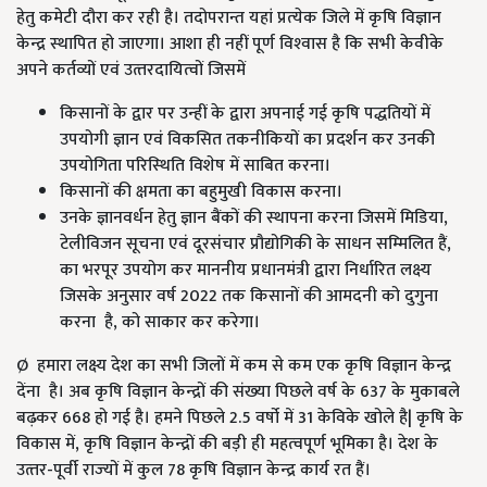
हेतु कमेटी दौरा कर रही है। तदोपरान्त यहां प्रत्‍येक जिले में कृषि विज्ञान
केन्‍द्र स्‍थापित हो जाएगा। आशा ही नहीं पूर्ण विश्‍वास है कि सभी केवीके
अपने कर्तव्यों एवं उत्‍तरदायित्‍वों जिसमें
किसानों के द्वार पर उन्‍हीं के द्वारा अपनाई गई कृषि पद्धतियों में
उपयोगी ज्ञान एवं विकसित तकनीकियों का प्रदर्शन कर उनकी
उपयोगिता परिस्‍थिति विशेष में साबित करना।
किसानों की क्षमता का बहुमुखी विकास करना।
उनके ज्ञानवर्धन हेतु ज्ञान बैंकों की स्‍थापना करना जिसमें मिडिया,
टेलीविजन सूचना एवं दूरसंचार प्रौद्योगिकी के साधन सम्‍मिलित हैं,
का भरपूर उपयोग कर माननीय प्रधानमंत्री द्वारा निर्धारित लक्ष्‍य
जिसके अनुसार वर्ष 2022 तक किसानों की आमदनी को दुगुना
करना है, को साकार कर करेगा।
Ø हमारा लक्ष्य देश का सभी जिलों में कम से कम एक कृषि विज्ञान केन्‍द्र
देंना है। अब कृषि विज्ञान केन्‍द्रों की संख्‍या पिछले वर्ष के 637 के मुकाबले
बढ़कर 668 हो गई है। हमने पिछले 2.5 वर्षो में 31 केविके खोले है| कृषि के
विकास में, कृषि विज्ञान केन्‍द्रों की बड़ी ही महत्‍वपूर्ण भूमिका है। देश के
उत्‍तर-पूर्वी राज्‍यों में कुल 78 कृषि विज्ञान केन्‍द्र कार्य रत हैं।