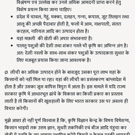
विश्लेषण एवं उल्‍लेख कर उनसे अधिक आमदनी प्राप्‍त करने हेतु
विशेष प्रयत्‍न किया जाना चाहिए।
प्रदेश में चावल, गेहूं, मक्‍का, दलहन, गन्‍ना, कपास, जूट तिलहन तथा
आलू की अच्‍छी पैदावार होती है, फलों में आम, नाशपाती, संतरा
कटहल, नारियल आदि का उत्‍पादन होता है।
यहां मछली की खेती की अपार संभावनाएं हैं।
पालतु पशुओं की देसी तथा शंकर नस्‍ले भी कृषि का अभिन्‍न अंग है।
अत: देसी नस्‍लों के साथ-साथ संकर पशुओं के उत्‍पादकता सुधार के
लिए मजबूत प्रयास किया जाना आवश्‍यक है।
Ø लीची का अधिक उत्‍पादन होने के बावजूद उसका पूरा लाभ यहां के
किसानों को नहीं मिल पा रहा। यहां की लीची का प्रसंस्‍करण बांग्‍लादेश में
होता है और उसका जूस वापिस त्रिपुरा में आता है। इस मामले में यदि राज्‍य
सरकार कृषि में आधारभूत ढांचे के विकास का किसी प्रकार का प्रस्‍ताव
लाती है तो किसानों की खुशहाली के लिए भारत सरकार उस पर अवश्‍य ही
विचार करेगी।
मुझे आशा हो नहीं पूर्ण विश्‍वास है कि, कृषि विज्ञान केन्‍द्र के विषय विषेशग्य,
किसान भाइयो तक उत्तम ज्ञान, सुधरी तकनिकी एवं बीज आदि पंहुचा कर