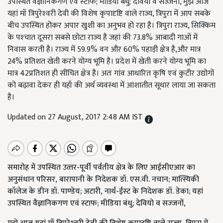
उपस्थित वैज्ञानिकगण एवं स्‍टाफ; मीडिया बंधु; देवियो व सज्‍जनों, मुझे आज
यहां मॉं त्रिपुरेश्‍वरी देवी की विशेष कृपादृष्टि वाले राज्‍य, त्रिपुरा में आप सबके
बीच उपस्थित होकर अपार खुशी का अनुभव हो रहा है। त्रिपुरा राज्‍य, सिक्किम
के पश्‍चात दूसरा सबसे छोटा राज्‍य है जहां की 73.8% आबादी गाओं में
निवास करती है। राज्‍य में 59.9% वन और 60% पहाड़ी क्षेत्र है,और मात्र
24% प्रतिशत खेती करने योग्य भूमि है। प्रदेश में खेती करने योग्‍य भूमि का
मात्र 42प्रतिशत ही सींचित क्षेत्र है। अतः गांव आधारित कृषि एवं कुटीर उद्योगों
को बढ़ावा देकर ही यहाँ की अर्थ व्यवस्था में आशातीत सूधार लाया जा सकता
है।
Updated on 27 August, 2017 2:48 AM IST
समारोह में उपस्थित उत्‍तर-पूर्वी पर्वतीय क्षेत्र के लिए आईसीएआर का
अनुसंधान परिसर, बारापानी के निदेशक डॉ. एस.वी. नचान; मात्स्यिकी
कॉलेज के डीन डॉ. पाण्‍डेय; अटारी, नार्थ-ईस्‍ट के निदेशक डॉ. डेका; यहां
उपस्थित वैज्ञानिकगण एवं स्‍टाफ; मीडिया बंधु; देवियो व सज्‍जनों,