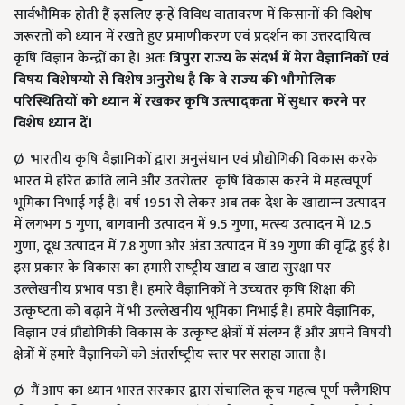
सार्वभौमिक होती हैं इसलिए इन्हें विविध वातावरण में किसानों की विशेष
जरूरतों को ध्‍यान में रखते हुए प्रमाणीकरण एवं प्रदर्शन का उत्तरदायित्व
कृषि विज्ञान केन्‍द्रों का है। अतः
त्रिपुरा राज्‍य के संदर्भ में मेरा वैज्ञानिकों एवं
विषय विशेषग्यो से विशेष अनुरोध है कि वे राज्‍य की भौगोलिक
परिस्थितियों को ध्‍यान में रखकर कृषि उत्त्पाद्कता में सुधार करने पर
विशेष ध्‍यान दें।
Ø भारतीय कृ‍षि वैज्ञानिकों द्वारा अनुसंधान एवं प्रौद्योगिकी विकास करके
भारत में हरित क्रांति लाने और उतरोत्‍तर कृषि विकास करने में महत्‍वपूर्ण
भूमिका निभाई गई है। वर्ष 1951 से लेकर अब तक देश के खाद्यान्‍न उत्‍पादन
में लगभग 5 गुणा, बागवानी उत्‍पादन में 9.5 गुणा, मत्‍स्‍य उत्‍पादन में 12.5
गुणा, दूध उत्‍पादन में 7.8 गुणा और अंडा उत्‍पादन में 39 गुणा की वृद्धि हुई है।
इस प्रकार के विकास का हमारी राष्‍ट्रीय खाद्य व खाद्य सुरक्षा पर
उल्‍लेखनीय प्रभाव पडा है। हमारे वैज्ञानिकों ने उच्‍चतर कृषि शिक्षा की
उत्‍कृष्‍टता को बढ़ाने में भी उल्‍लेखनीय भूमिका निभाई है। हमारे वैज्ञानिक,
विज्ञान एवं प्रौद्योगिकी विकास के उत्‍कृष्‍ट क्षेत्रों में संलग्‍न हैं और अपने विषयी
क्षेत्रों में हमारे वैज्ञानिकों को अंतर्राष्‍ट्रीय स्‍तर पर सराहा जाता है।
Ø मैं आप का ध्यान भारत सरकार द्वारा संचालित कूच महत्व पूर्ण फ्लैगशिप