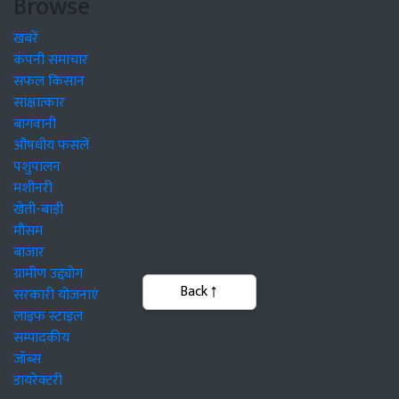
Browse
खबरें
कंपनी समाचार
सफल किसान
साक्षात्कार
बागवानी
औषधीय फसलें
पशुपालन
मशीनरी
खेती-बाड़ी
मौसम
बाजार
ग्रामीण उद्द्योग
सरकारी योजनाएं
लाइफ स्टाइल
सम्पादकीय
जॉब्स
डायरेक्टरी