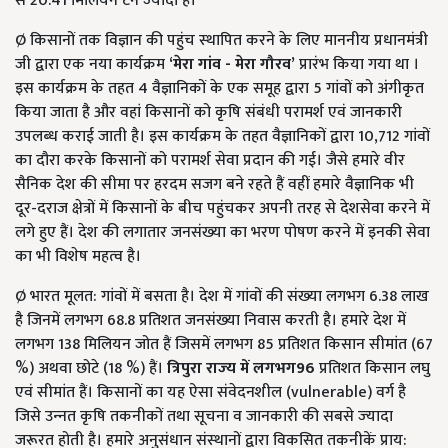
से 20.41 मिलियन टन ज्‍यादा है।
Ø किसानों तक विज्ञान की पहुंच स्‍थापित करने के लिए माननीय प्रधानमंत्री
जी द्वारा एक नया कार्यक्रम
‘मेरा गांव - मेरा गौरव’
प्रारंभ किया गया था ।
इस कार्यक्रम के तहत 4 वैज्ञानिकों के एक समूह द्वारा 5 गांवों को अंगीकृत
किया जाता है और वहां किसानों को कृषि संबंधी परामर्श एवं जानकारी
उपलब्‍ध कराई जाती है। इस कार्यक्रम के तहत वैज्ञानिकों द्वारा 10,712 गांवों
का दौरा करके किसानों को परामर्श सेवा प्रदान की गई। जैसे हमारे वीर
सैनिक देश की सीमा पर हरदम सजग बने रहते हैं वहीं हमारे वैज्ञानिक भी
दूर-दराज क्षेत्रों में किसानों के बीच पहुंचकर अपनी तरह से देशसेवा करने में
लगे हुए हैं। देश की लगातार जनसंख्‍या का भरण पोषण करने में इनकी सेवा
का भी विशेष महत्‍व है।
Ø भारत मूलत: गांवों में बसता है। देश में गांवों की संख्‍या लगभग 6.38 लाख
है जिनमें लगभग 68.8 प्रतिशत जनसंख्‍या निवास करती है। हमारे देश में
लगभग 138 मिलियन जोत हैं जिसमें लगभग 85 प्रतिशत किसान सीमांत (67
%) अथवा छोटे (18 %) हैं।
त्रिपुरा राज्‍य में लगभग
96
प्रतिशत किसान लघु
एवं सीमांत हैं। किसानों का यह ऐसा संवेदनशील (vulnerable) वर्ग है
जिसे उन्‍नत कृषि तकनीकों तथा सूचना व जानकारी की सबसे ज्‍यादा
जरूरत होती है। हमारे अनुसंधान संस्‍थानों द्वारा विकसित तकनीकें प्राय: