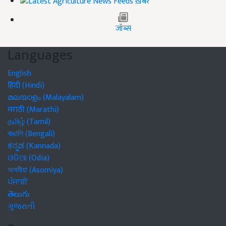
ख़बरें
जॉब्स
Languages
English
हिंदी (Hindi)
മലയാളം (Malayalam)
मराठी (Marathi)
தமிழ் (Tamil)
বাঙালি (Bengali)
ಕನ್ನಡ (Kannada)
ଓଡିଆ (Odia)
অসমীয়া (Asomiya)
ਪੰਜਾਬੀ
తెలుగు
ગુજરાતી