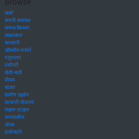
Browse
खबरें
कंपनी समाचार
सफल किसान
साक्षात्कार
बागवानी
औषधीय फसलें
पशुपालन
मशीनरी
खेती-बाड़ी
मौसम
बाजार
ग्रामीण उद्द्योग
सरकारी योजनाएं
लाइफ स्टाइल
सम्पादकीय
जॉब्स
डायरेक्टरी