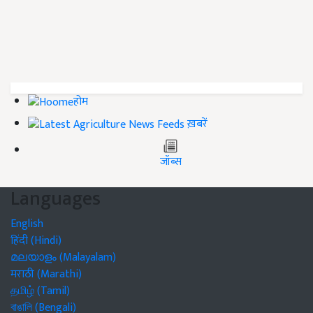
होम
ख़बरें
जॉब्स
Languages
English
हिंदी (Hindi)
മലയാളം (Malayalam)
मराठी (Marathi)
தமிழ் (Tamil)
বাঙালি (Bengali)