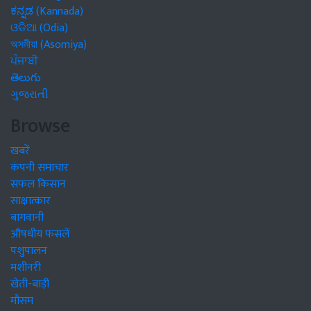
ಕನ್ನಡ (Kannada)
ଓଡିଆ (Odia)
অসমীয়া (Asomiya)
ਪੰਜਾਬੀ
తెలుగు
ગુજરાતી
Browse
खबरें
कंपनी समाचार
सफल किसान
साक्षात्कार
बागवानी
औषधीय फसलें
पशुपालन
मशीनरी
खेती-बाड़ी
मौसम