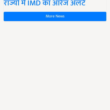
राज्यों में IMD का ऑरेंज अलर्ट
More News