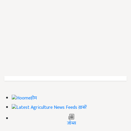
होम
ख़बरें
जॉब्स