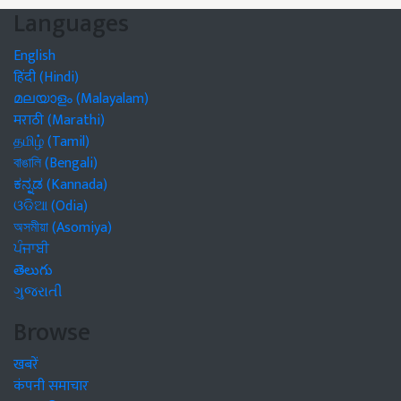
Languages
English
हिंदी (Hindi)
മലയാളം (Malayalam)
मराठी (Marathi)
தமிழ் (Tamil)
বাঙালি (Bengali)
ಕನ್ನಡ (Kannada)
ଓଡିଆ (Odia)
অসমীয়া (Asomiya)
ਪੰਜਾਬੀ
తెలుగు
ગુજરાતી
Browse
खबरें
कंपनी समाचार