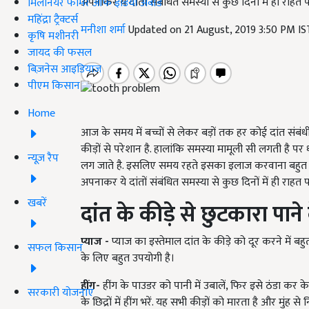
अपनाकर ये दांतों संबंधित समस्या से कुछ दिनों में ही राहत प
मिलेनियर फार्मर ऑफ इंडिया अवॉर्ड
महिंद्रा ट्रैक्टर्स
मनीशा शर्मा
Updated on 21 August, 2019 3:50 PM I
कृषि मशीनरी
जायद की फसल
बिज़नेस आइडियाज
पीएम किसान
Home
आज के समय में बच्चों से लेकर बड़ों तक हर कोई दांत संबंधी 
कीड़ों से परेशान है. हालांकि समस्या मामूली सी लगती है पर 
न्यूज़ रैप
लग जाते है. इसलिए समय रहते इसका इलाज करवाना बहुत ज
अपनाकर ये दांतों संबंधित समस्या से कुछ दिनों में ही राहत प
खबरें
दांत के कीड़े से छुटकारा पान
प्याज
-
प्याज का इस्तेमाल दांत के कीड़े को दूर करने में बह
सफल किसान
के लिए बहुत उपयोगी है।
हींग
-
हींग के पाउडर को पानी में उबालें, फिर इसे ठंडा कर के 
सरकारी योजनाएं
के छिद्रों में हींग भरें. यह सभी कीड़ों को मारता है और मुंह स