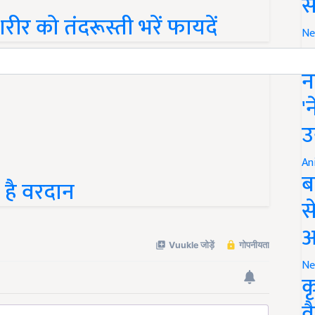
स
र को तंदरूस्ती भरें फायदें
Ne
इ
न
'
उ
An
ब
 है वरदान
स
आ
Ne
क
व