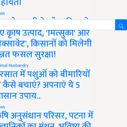
हायता
ws
फको-एमसी ने लॉन्च किए दो
ए कृषि उत्पाद, 'मित्सुकी' और
नेक्सावेट', किसानों को मिलेगी
न्नत फसल सुरक्षा!
imal Husbandry
रसात में पशुओं को बीमारियों
े कैसे बचाएं? अपनाएं ये 5
सान उपाय..
ws
ृषि अनुसंधान परिसर, पटना में
ैज्ञानिकों का मंथन, भविष्य की