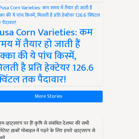
usa Corn Varieties: कम
मय में तैयार हो जाती हैं
क्का की ये पांच किस्में,
िलती है प्रति हेक्टेयर 126.6
्विंटल तक पैदावार!
More Stories
हम व्हाट्सएप पर हैं! कृषि से संबंधित देशभर की सभी
लेटेस्ट ख़बरें मोबाइल में पढ़ने के लिए हमारे व्हाट्सएप से
जुड़ें.