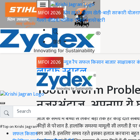
MFOI 2026
होम
ख़बरें
मौसम
खेती-बाड़ी
सरकारी योजना
गैलरी
वीडियो
मासिक पत्रिका
डायरेक्टरी
हिंदी
MFOI 2026
न्यूज़ रैप
सफल किसान
बाजार
साक्षात्कार
क
Home
लाइफ स्टाइल
Tooth Worm Problem :
नजरअंदाज, अपनाए ये घ
आज के समय में बच्चों से लेकर बड़ों तक हर कोई दांत संबंधी 
कीड़ों से परेशान है. हालांकि समस्या मामूली सी लगती है पर 
#Top on Krishi Jagran
लग जाते है. इसलिए समय रहते इसका इलाज करवाना बहुत ज
सफल किसान