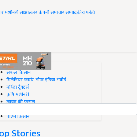
ार
मशीनरी
साक्षात्कार
कंपनी समाचार
सम्पादकीय
फोटो
op on Krishi Jagran
सफल किसान
मिलेनियर फार्मर ऑफ इंडिया अवॉर्ड
महिंद्रा ट्रैक्टर्स
कृषि मशीनरी
जायद की फसल
बिज़नेस आइडियाज
पीएम किसान
op Stories