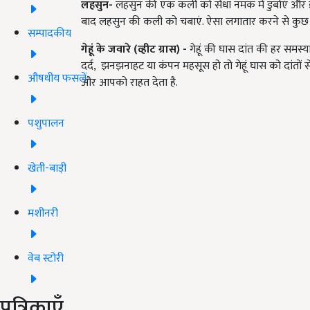
लहसुन
-
लहसुन की एक कली को सेंधा नमक में डुबोएं और इसे 
बाद लहसुन की कली को चबाएं. ऐसा लगातार करने से कुछ ह
सम्पादकीय
गेहूं के जवारे (व्हीट ग्रास)
-
गेहूं की घास दांत की हर समस्य
दर्द, झनझनाहट या कंपन महसूस हो तो गेहूं घास को दांतों स
औषधीय फसलें
और आपको राहत देता है.
पशुपालन
खेती-बाड़ी
मशीनरी
वेब स्टोरी
पत्रिकाएँ