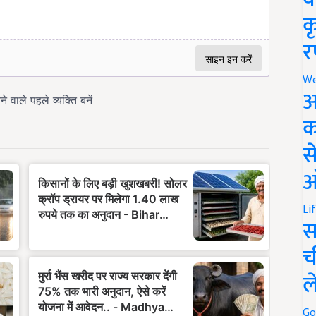
क
र
We
अ
क
स
ऑ
Li
स
च
ल
Go