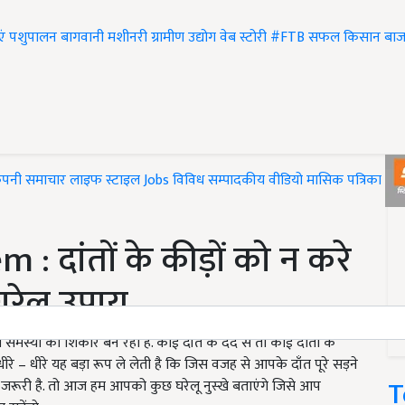
एं
पशुपालन
बागवानी
मशीनरी
ग्रामीण उद्योग
वेब स्टोरी
#FTB
सफल किसान
बाज
ंपनी समाचार
लाइफ स्टाइल
Jobs
विविध
सम्पादकीय
वीडियो
मासिक पत्रिका
#T
 दांतों के कीड़ों को न करे
रेलू उपाय
समस्या का शिकार बन रहा है. कोई दाँत के दर्द से तो कोई दांतों के
धीरे – धीरे यह बड़ा रूप ले लेती है कि जिस वजह से आपके दाँत पूरे सड़ने
T
रूरी है. तो आज हम आपको कुछ घरेलू नुस्खे बताएंगे जिसे आप