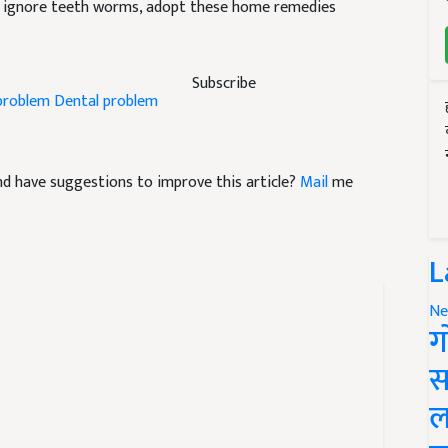
ignore teeth worms, adopt these home remedies
Subscribe
problem
Dental problem
 and have suggestions to improve this article?
Mail
me
L
Ne
ग
स
ल