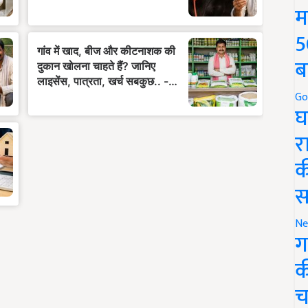
म
5
ब
Go
घ
र
क
स
Ne
ग
क
च