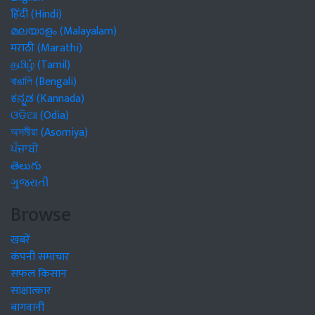
हिंदी (Hindi)
മലയാളം (Malayalam)
मराठी (Marathi)
தமிழ் (Tamil)
বাঙালি (Bengali)
ಕನ್ನಡ (Kannada)
ଓଡିଆ (Odia)
অসমীয়া (Asomiya)
ਪੰਜਾਬੀ
తెలుగు
ગુજરાતી
Browse
खबरें
कंपनी समाचार
सफल किसान
साक्षात्कार
बागवानी