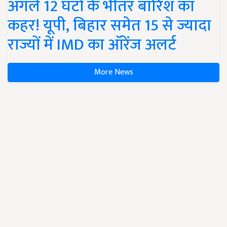
अगले 12 घंटों के भीतर बारिश का
कहर! यूपी, बिहार समेत 15 से ज्यादा
राज्यों में IMD का ऑरेंज अलर्ट
More News