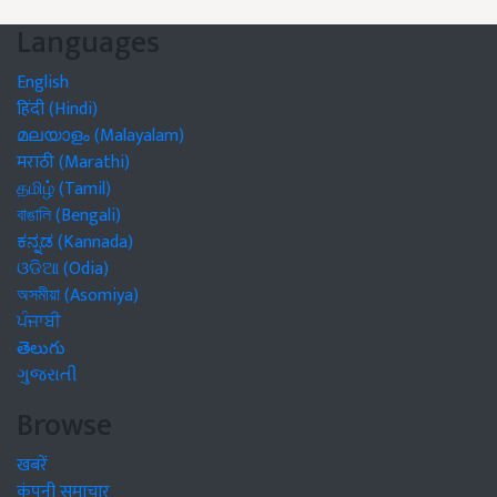
Languages
English
हिंदी (Hindi)
മലയാളം (Malayalam)
मराठी (Marathi)
தமிழ் (Tamil)
বাঙালি (Bengali)
ಕನ್ನಡ (Kannada)
ଓଡିଆ (Odia)
অসমীয়া (Asomiya)
ਪੰਜਾਬੀ
తెలుగు
ગુજરાતી
Browse
खबरें
कंपनी समाचार