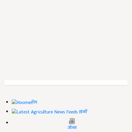
होम
ख़बरें
जॉब्स