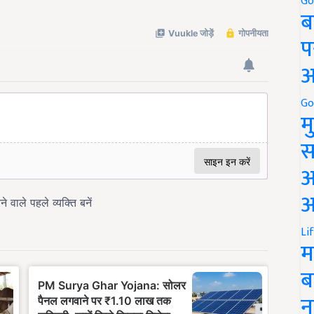
Go
ब
प
अ
Go
म
स
अ
आ
Li
म
ब
न