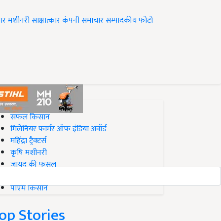
ार
मशीनरी
साक्षात्कार
कंपनी समाचार
सम्पादकीय
फोटो
op on Krishi Jagran
सफल किसान
मिलेनियर फार्मर ऑफ इंडिया अवॉर्ड
महिंद्रा ट्रैक्टर्स
कृषि मशीनरी
जायद की फसल
बिज़नेस आइडियाज
पीएम किसान
op Stories