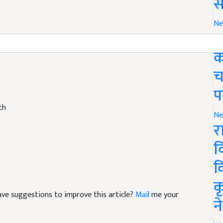
स
Ne
ग
क
च
प
th
Ne
र
व
क
क
 have suggestions to improve this article?
Mail
me your
न