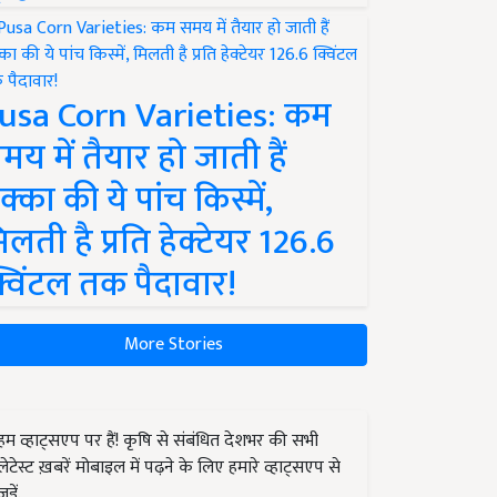
usa Corn Varieties: कम
मय में तैयार हो जाती हैं
क्का की ये पांच किस्में,
िलती है प्रति हेक्टेयर 126.6
्विंटल तक पैदावार!
More Stories
हम व्हाट्सएप पर हैं! कृषि से संबंधित देशभर की सभी
लेटेस्ट ख़बरें मोबाइल में पढ़ने के लिए हमारे व्हाट्सएप से
जुड़ें.