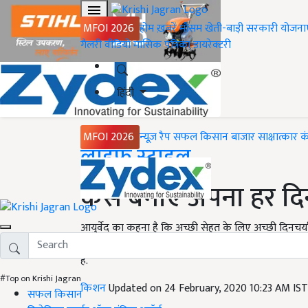
MFOI 2026
होम
ख़बरें
मौसम
खेती-बाड़ी
सरकारी योजना
गैलरी
वीडियो
मासिक पत्रिका
डायरेक्टरी
हिंदी
MFOI 2026
न्यूज़ रैप
सफल किसान
बाजार
साक्षात्कार
क
Home
लाइफ स्टाइल
कैसे बनाएं अपना हर दिन
आयुर्वेद का कहना है कि अच्छी सेहत के लिए अच्छी दिनचर्या ब
खास महत्व होता है. आयुर्वेद में सुबह उठने से लेकर रात 
हैं.
#Top on Krishi Jagran
किशन
Updated on 24 February, 2020 10:23 AM IS
सफल किसान