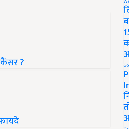
We
द
ब
1
क
अ
 कैंसर ?
Go
P
I
न
त
अ
 फायदे