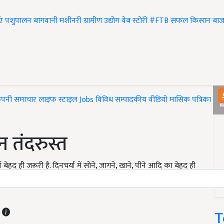
एं
पशुपालन
बागवानी
मशीनरी
ग्रामीण उद्योग
वेब स्टोरी
#FTB
सफल किसान
बाज
ंपनी समाचार
लाइफ स्टाइल
Jobs
विविध
सम्पादकीय
वीडियो
मासिक पत्रिका
#T
 तंदरुस्त
ेहद ही जरूरी है. दिनचर्या में सोने, जागने, खाने, पीने आदि का बेहद ही
तक व रात्रिकाल के लिए भी स्वस्थ रहने के कुछ नियम व अनुशासन बताए गए
T
T