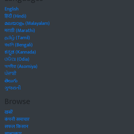
English
हिंदी (Hindi)
മലയാളം (Malayalam)
मराठी (Marathi)
தமிழ் (Tamil)
বাঙালি (Bengali)
ಕನ್ನಡ (Kannada)
ଓଡିଆ (Odia)
অসমীয়া (Asomiya)
ਪੰਜਾਬੀ
తెలుగు
ગુજરાતી
Browse
खबरें
कंपनी समाचार
सफल किसान
साक्षात्कार