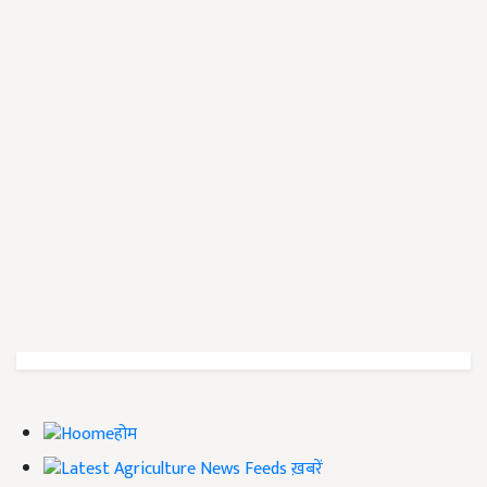
होम
ख़बरें