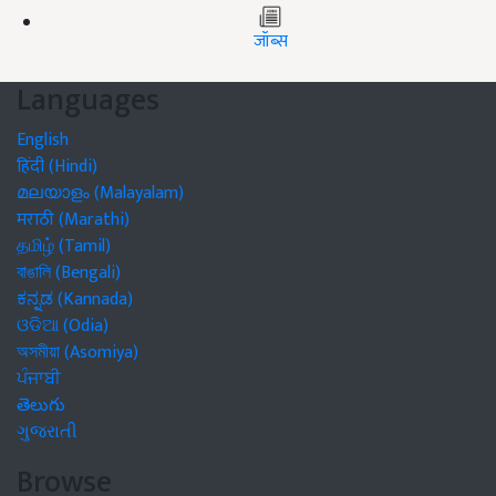
जॉब्स
Languages
English
हिंदी (Hindi)
മലയാളം (Malayalam)
मराठी (Marathi)
தமிழ் (Tamil)
বাঙালি (Bengali)
ಕನ್ನಡ (Kannada)
ଓଡିଆ (Odia)
অসমীয়া (Asomiya)
ਪੰਜਾਬੀ
తెలుగు
ગુજરાતી
Browse