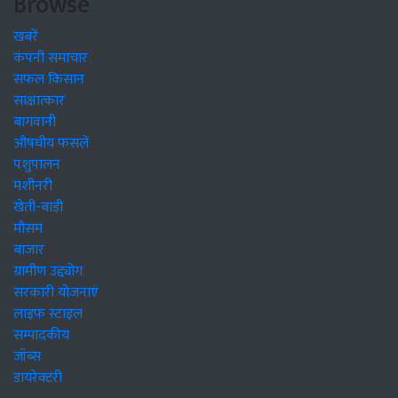
Browse
खबरें
कंपनी समाचार
सफल किसान
साक्षात्कार
बागवानी
औषधीय फसलें
पशुपालन
मशीनरी
खेती-बाड़ी
मौसम
बाजार
ग्रामीण उद्द्योग
सरकारी योजनाएं
लाइफ स्टाइल
सम्पादकीय
जॉब्स
डायरेक्टरी