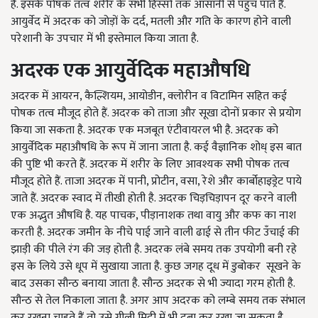
है. इसके पोषक तत्व शरीर के सभी हिस्सों तक आसानी से पहुंच पाते हैं.
आयुर्वेद में अदरक को जोड़ों के दर्द, मतली और गति के कारण होने वाली
परेशानी के उपचार में भी इस्तेमाल किया जाता है.
अदरक
एक
आयुर्वेदिक
महा
औष
धि
अदरक में आयरन, कैल्शियम, आयोडीन, क्लोरीन व विटामिन सहित कई
पोषक तत्व मौजूद होते हैं. अदरक को ताजा और सूखा दोनों प्रकार से प्रयोग
किया जा सकता है. अदरक एक मजबूत एंटीवायरल भी है. अदरक को
आयुर्वेदिक महाऔषधि के रूप में जाना जाता है. कई वैज्ञानिक शोध् इस बात
की पुष्टि भी करते हैं. अदरक में शरीर के लिए आवश्यक सभी पोषक तत्व
मौजूद होते हैं. ताजा अदरक में पानी, प्रोटीन, वसा, रेशे और कार्बोहाइड्रेट पाये
जाते हैं. अदरक स्वाद में तीखी होती है. अदरक चिड़चिड़ापन दूर करने वाली
एक अद्भुत औषधि है. यह पाचक, पीड़ानाशक तथा वायु और कफ का नाश
करती है. अदरक जमीन के नीचे पाई जाने वाली ढाई से तीन फीट उँचाई की
झाड़ी की पीले रंग की जड़ होती है. अदरक लंबे समय तक उपयोगी बनी रहे
इस के लिये उसे धूप में सुखाया जाता है. कुछ जगह दूध में डुबोकर सूखने के
बाद उसका सौन्ठ बनाया जाता है. सौन्ठ अदरक से भी ज्यादा गरम होती है.
सौन्ठ से तेल निकाला जाता है. अगर आप अदरक को लम्बे समय तक संभाल
कर रखना चाहते हैं तो उसे गीली मिट्टी में भी दबा कर रखा जा सकता है.