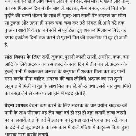
चबा-चबाकर खाएं आध चम्मच अदरक का रस, सम मात्रा में शहद और नीम्बू
का रस मिलाकर दिन में तीन बार लें. अदरक, सैन्ध नमक, काली मिर्च और
पुदीने की चटनी भोजन के साथ लें. सुबह-शाम खाली पेट अदरक का छोटा
सा टुकड़ा और उतना ही नमक चबा-चबा कर उसे निगल लें. आधे घंटे तक
कुछ ना खायें पियें. रात को सोने से पूर्व ठंडा दूध् शक्कर मिलाकर पिएं. यह
उपाय इक्कीस दिनों तक करने से पुरानी पित की तकलीफ भी दूर हो जाती
है.
सांस विकार के लिएः
सर्दी, जुकाम, पुरानी काली खांसी, क्षयरोग, कफ, दमा
आदि के लिये अदरक का रस शहद के साथ दिन में तीन बार लें. अदरक के
टुकड़े पानी में उबालकर जरूरत के अनुपात में शक्कर मिला कर वह पानी
गरम करके पीना चाहिए. अदरक की चाय लीजिये. अदरक का रस दुगने
अनुपात में मिश्री या गुड के साथ मिलाकर लें. सौन्ठ तथा उससे चार गुणा मिश्री
का काढ़ा लेने से कफ़ पतला होने में मदद होती है.
वेदना शामकः
वेदना कम करने के लिए अदरक के चार प्रयोगः अदरक को
पानी के साथ पीसकर वह लेप जहां दर्द हो रहा हो वहां लगायें. ताजा जख्मों
पर ना लगायें. दांत के दर्द में अदरक का टुकडा दांत में पकड कर रखें. कान
के दर्द में दो बूंद अदरक का रस कान में डालें. गठिया में कद्दूकस किया हुआ
अदरक गरम करके लगायें.