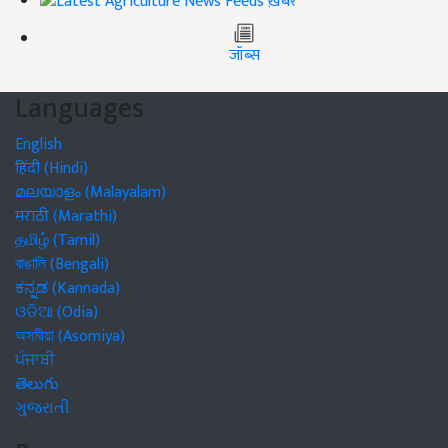
ख़बरें
जॉब्स
Languages
English
हिंदी (Hindi)
മലയാളം (Malayalam)
मराठी (Marathi)
தமிழ் (Tamil)
বাঙালি (Bengali)
ಕನ್ನಡ (Kannada)
ଓଡିଆ (Odia)
অসমীয়া (Asomiya)
ਪੰਜਾਬੀ
తెలుగు
ગુજરાતી