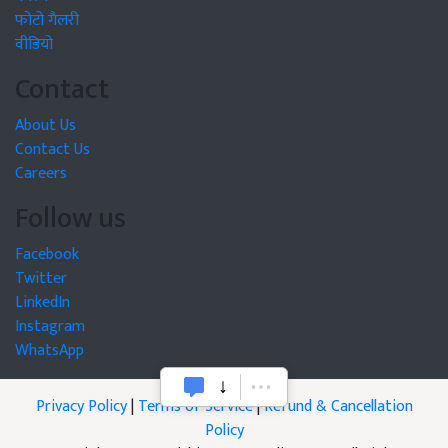
फोटो गैलरी
वीडियो
Contact
About Us
Contact Us
Careers
Follow us
Facebook
Twitter
LinkedIn
Instagram
WhatsApp
Privacy Policy
|
Terms of Service
|
Refund & Cancellation
Policy