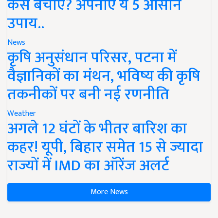
कैसे बचाएं? अपनाएं ये 5 आसान
उपाय..
News
कृषि अनुसंधान परिसर, पटना में
वैज्ञानिकों का मंथन, भविष्य की कृषि
तकनीकों पर बनी नई रणनीति
Weather
अगले 12 घंटों के भीतर बारिश का
कहर! यूपी, बिहार समेत 15 से ज्यादा
राज्यों में IMD का ऑरेंज अलर्ट
More News