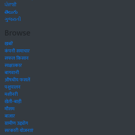
ਪੰਜਾਬੀ
తెలుగు
ગુજરાતી
Browse
खबरें
कंपनी समाचार
सफल किसान
साक्षात्कार
बागवानी
औषधीय फसलें
पशुपालन
मशीनरी
खेती-बाड़ी
मौसम
बाजार
ग्रामीण उद्द्योग
सरकारी योजनाएं