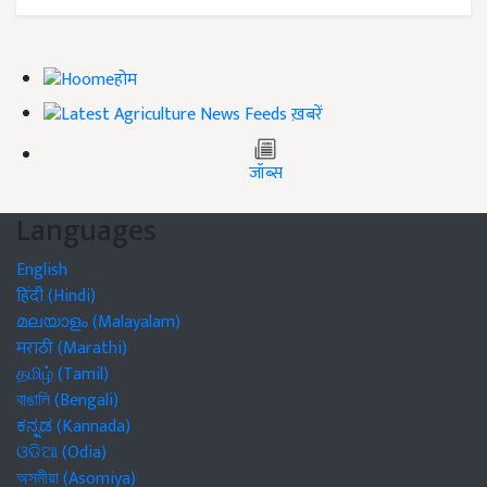
होम
ख़बरें
जॉब्स
Languages
English
हिंदी (Hindi)
മലയാളം (Malayalam)
मराठी (Marathi)
தமிழ் (Tamil)
বাঙালি (Bengali)
ಕನ್ನಡ (Kannada)
ଓଡିଆ (Odia)
অসমীয়া (Asomiya)