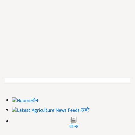
होम
ख़बरें
जॉब्स