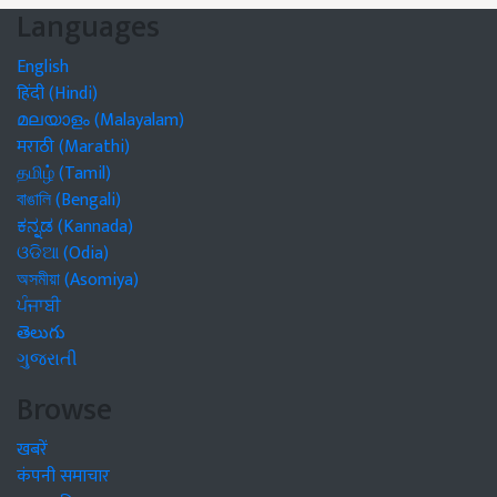
Languages
English
हिंदी (Hindi)
മലയാളം (Malayalam)
मराठी (Marathi)
தமிழ் (Tamil)
বাঙালি (Bengali)
ಕನ್ನಡ (Kannada)
ଓଡିଆ (Odia)
অসমীয়া (Asomiya)
ਪੰਜਾਬੀ
తెలుగు
ગુજરાતી
Browse
खबरें
कंपनी समाचार