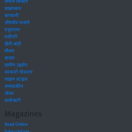
सफल किसान
साक्षात्कार
बागवानी
औषधीय फसलें
पशुपालन
मशीनरी
खेती-बाड़ी
मौसम
बाजार
ग्रामीण उद्द्योग
सरकारी योजनाएं
लाइफ स्टाइल
सम्पादकीय
जॉब्स
डायरेक्टरी
Magazines
Read Online
Subscription