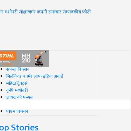
ार
मशीनरी
साक्षात्कार
कंपनी समाचार
सम्पादकीय
फोटो
op on Krishi Jagran
सफल किसान
मिलेनियर फार्मर ऑफ इंडिया अवॉर्ड
महिंद्रा ट्रैक्टर्स
कृषि मशीनरी
जायद की फसल
बिज़नेस आइडियाज
पीएम किसान
op Stories