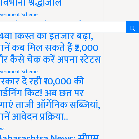
ावभीनी श्रद्धांजलि
vernment Scheme
M Kisan Yojana Update:
4वीं किस्त का इंतजार बढ़ा,
ानें कब मिल सकते हैं ₹2,000
र कैसे चेक करें अपना स्टेटस
vernment Scheme
रकार दे रही ₹10,000 की
ार्डनिंग किट! अब छत पर
गाएं ताजी ऑर्गेनिक सब्जियां,
ानें आवेदन प्रक्रिया..
ws
aharashtra News: सीएम