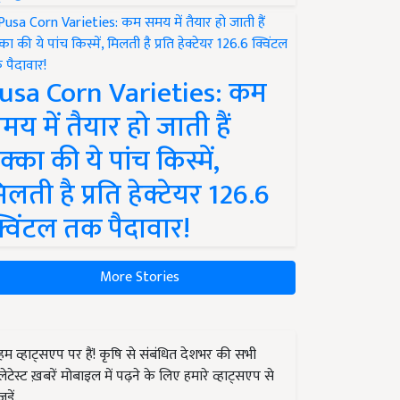
usa Corn Varieties: कम
मय में तैयार हो जाती हैं
क्का की ये पांच किस्में,
िलती है प्रति हेक्टेयर 126.6
्विंटल तक पैदावार!
More Stories
हम व्हाट्सएप पर हैं! कृषि से संबंधित देशभर की सभी
लेटेस्ट ख़बरें मोबाइल में पढ़ने के लिए हमारे व्हाट्सएप से
जुड़ें.