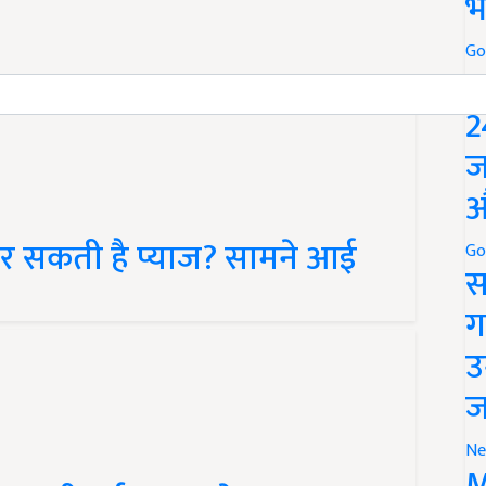
भ
Go
P
2
ज
औ
 सकती है प्याज? सामने आई
Go
स
ग
उ
ज
Ne
ुलसी हर्बल चाय के अद्भुत
M