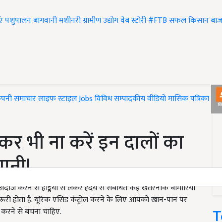
एं
पशुपालन
बागवानी
मशीनरी
ग्रामीण उद्योग
वेब स्टोरी
#FTB
सफल किसान
बाज
ंपनी समाचार
लाइफ स्टाइल
Jobs
विविध
सम्पादकीय
वीडियो
मासिक पत्रिका
#T
कर भी ना करें इन दालों का
शानी!
ाज करने से हड्डियों से लेकर ह्दय से संबंधित कई खतरनाक बीमारियों
जरूरी होता है. यूरिक एसिड कंट्रोल करने के लिए आपको खान-पान पर
T
न करने से बचना चाहिए.