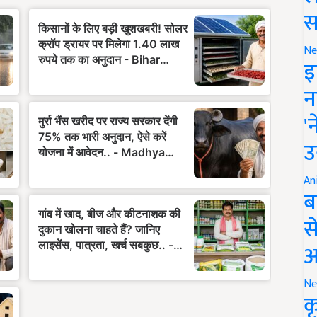
स
Ne
इ
न
'
उ
An
ब
स
आ
Ne
क