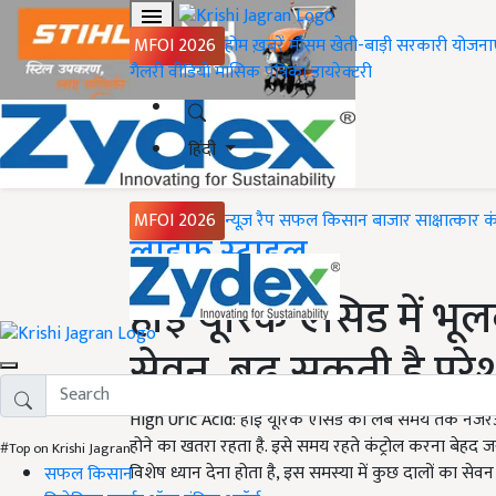
MFOI 2026
होम
ख़बरें
मौसम
खेती-बाड़ी
सरकारी योजना
गैलरी
वीडियो
मासिक पत्रिका
डायरेक्टरी
हिंदी
MFOI 2026
न्यूज़ रैप
सफल किसान
बाजार
साक्षात्कार
क
Home
लाइफ स्टाइल
हाई यूरिक एसिड में भूल
सेवन, बढ़ सकती है परे
High Uric Acid: हाई यूरिक एसिड को लंबे समय तक नजरअंद
होने का खतरा रहता है. इसे समय रहते कंट्रोल करना बेहद 
#Top on Krishi Jagran
विशेष ध्यान देना होता है, इस समस्या में कुछ दालों का सेव
सफल किसान