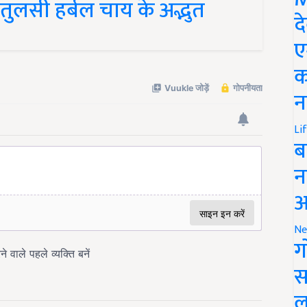
द
ए
क
न
Li
ब
न
आ
Ne
ग
स
ल