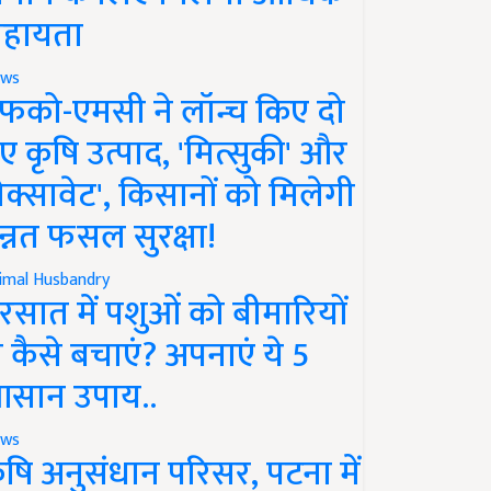
हायता
ws
फको-एमसी ने लॉन्च किए दो
ए कृषि उत्पाद, 'मित्सुकी' और
नेक्सावेट', किसानों को मिलेगी
न्नत फसल सुरक्षा!
imal Husbandry
रसात में पशुओं को बीमारियों
े कैसे बचाएं? अपनाएं ये 5
सान उपाय..
ws
ृषि अनुसंधान परिसर, पटना में