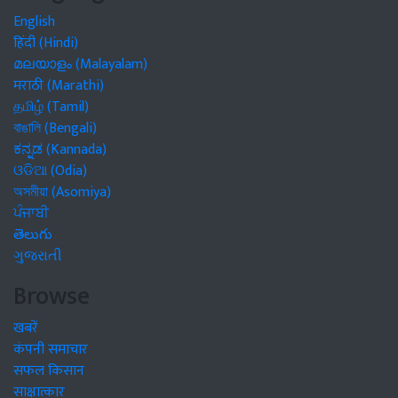
English
हिंदी (Hindi)
മലയാളം (Malayalam)
मराठी (Marathi)
தமிழ் (Tamil)
বাঙালি (Bengali)
ಕನ್ನಡ (Kannada)
ଓଡିଆ (Odia)
অসমীয়া (Asomiya)
ਪੰਜਾਬੀ
తెలుగు
ગુજરાતી
Browse
खबरें
कंपनी समाचार
सफल किसान
साक्षात्कार