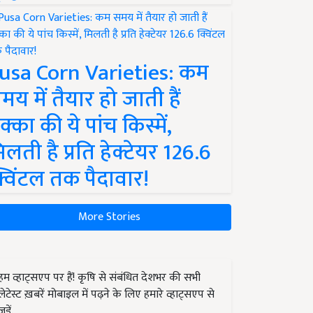
usa Corn Varieties: कम
मय में तैयार हो जाती हैं
क्का की ये पांच किस्में,
िलती है प्रति हेक्टेयर 126.6
्विंटल तक पैदावार!
More Stories
हम व्हाट्सएप पर हैं! कृषि से संबंधित देशभर की सभी
लेटेस्ट ख़बरें मोबाइल में पढ़ने के लिए हमारे व्हाट्सएप से
जुड़ें.