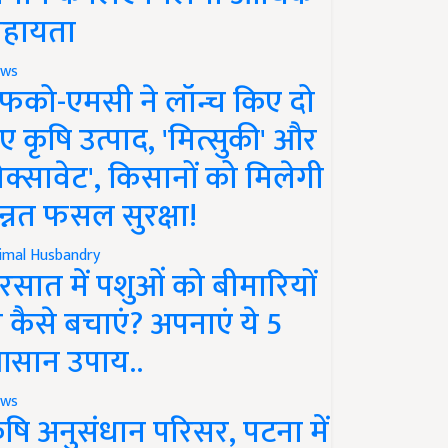
हायता
ws
फको-एमसी ने लॉन्च किए दो
ए कृषि उत्पाद, 'मित्सुकी' और
नेक्सावेट', किसानों को मिलेगी
न्नत फसल सुरक्षा!
imal Husbandry
रसात में पशुओं को बीमारियों
े कैसे बचाएं? अपनाएं ये 5
सान उपाय..
ws
ृषि अनुसंधान परिसर, पटना में