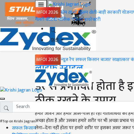
MFOI 2026
होम
ख़बरें
मौसम
खेती-बाड़ी
सरकारी योजना
गैलरी
वीडियो
मासिक पत्रिका
डायरेक्टरी
हिंदी
MFOI 2026
न्यूज़ रैप
सफल किसान
बाजार
साक्षात्कार
क
Home
लाइफ स्टाइल
डर से प्रभावित होता है 
ठीक रखने के उपाय
हमारे जीवन और हमारे आस-पास हो रही गतिविधियों का हमारे
अच्छा होता है और उसका हमारे शरीर पर भी अच्छा प्रभाव पड
#Top on Krishi Jagran
लेना–देना नहीं होता पर हमारे शरीर पर इसका असर जरूर पड़
सफल किसान