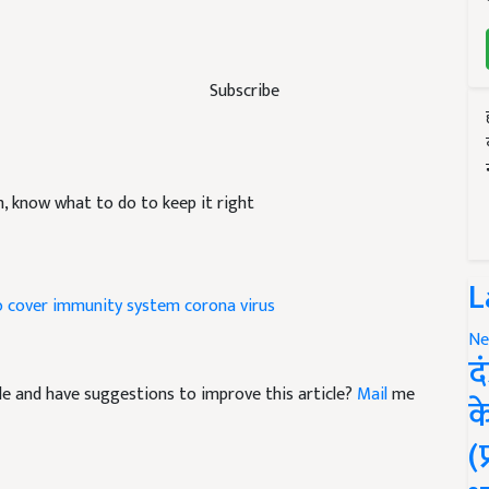
Subscribe
, know what to do to keep it right
L
 cover immunity system
corona virus
Ne
द
icle and have suggestions to improve this article?
Mail
me
क
(