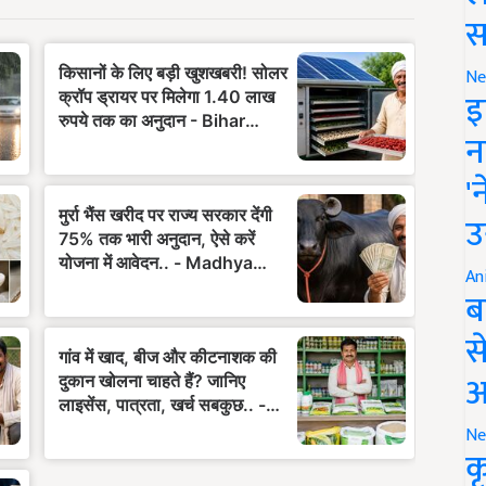
स
Ne
इ
न
'
उ
An
ब
स
आ
Ne
क