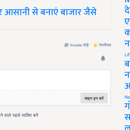
द
र आसानी से बनाएं बाजार जैसे
ए
क
न
Li
ब
न
आ
Ne
ग
स
ल