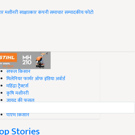
ार
मशीनरी
साक्षात्कार
कंपनी समाचार
सम्पादकीय
फोटो
op on Krishi Jagran
सफल किसान
मिलेनियर फार्मर ऑफ इंडिया अवॉर्ड
महिंद्रा ट्रैक्टर्स
कृषि मशीनरी
जायद की फसल
बिज़नेस आइडियाज
पीएम किसान
op Stories