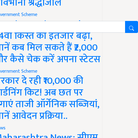
ावभीनी श्रद्धांजलि
vernment Scheme
M Kisan Yojana Update:
4वीं किस्त का इंतजार बढ़ा,
ानें कब मिल सकते हैं ₹2,000
र कैसे चेक करें अपना स्टेटस
vernment Scheme
रकार दे रही ₹10,000 की
ार्डनिंग किट! अब छत पर
गाएं ताजी ऑर्गेनिक सब्जियां,
ानें आवेदन प्रक्रिया..
ws
aharashtra News: सीएम