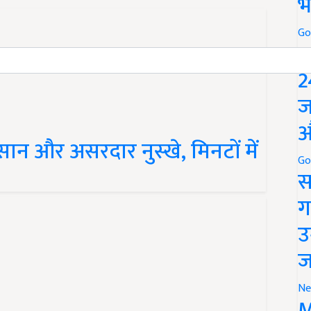
भ
Go
P
2
ज
औ
 आसान और असरदार नुस्खे, मिनटों में
Go
स
ग
उ
ज
Ne
M