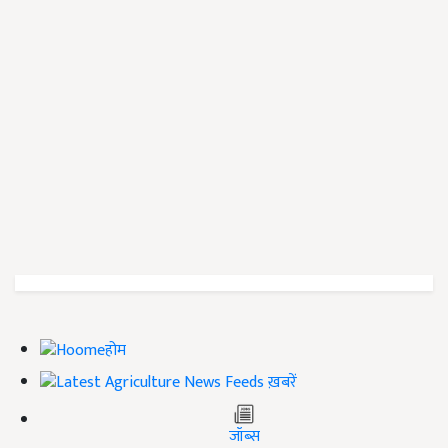
होम
ख़बरें
जॉब्स