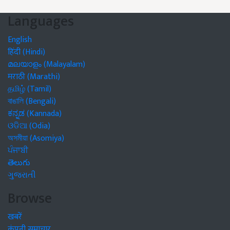
Languages
English
हिंदी (Hindi)
മലയാളം (Malayalam)
मराठी (Marathi)
தமிழ் (Tamil)
বাঙালি (Bengali)
ಕನ್ನಡ (Kannada)
ଓଡିଆ (Odia)
অসমীয়া (Asomiya)
ਪੰਜਾਬੀ
తెలుగు
ગુજરાતી
Browse
खबरें
कंपनी समाचार