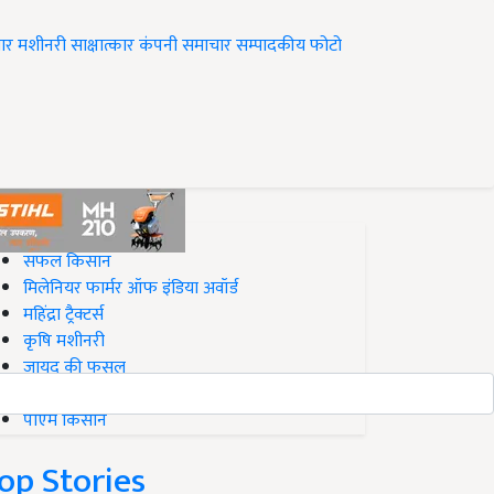
ार
मशीनरी
साक्षात्कार
कंपनी समाचार
सम्पादकीय
फोटो
op on Krishi Jagran
सफल किसान
मिलेनियर फार्मर ऑफ इंडिया अवॉर्ड
महिंद्रा ट्रैक्टर्स
कृषि मशीनरी
जायद की फसल
बिज़नेस आइडियाज
पीएम किसान
op Stories