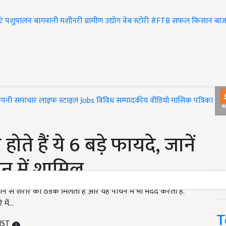
एं
पशुपालन
बागवानी
मशीनरी
ग्रामीण उद्योग
वेब स्टोरी
#FTB
सफल किसान
बाज
ंपनी समाचार
लाइफ स्टाइल
Jobs
विविध
सम्पादकीय
वीडियो
मासिक पत्रिका
#T
होते हैं ये 6 बड़े फायदे, जानें
ीन में शामिल
से खाने से शरीर को ठंडक मिलती है और यह पाचन में भी मदद करता है.
 में…
T
 IST