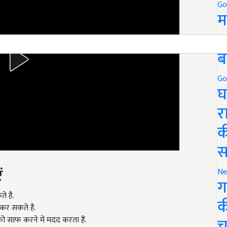
Go
म
5
ब
Go
घ
र
क
स
ं
Ne
ग
े है.
क
 कर सकते है.
च
ो साफ करने में मदद करता हैं.