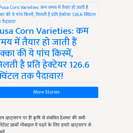
usa Corn Varieties: कम
मय में तैयार हो जाती हैं
क्का की ये पांच किस्में,
िलती है प्रति हेक्टेयर 126.6
्विंटल तक पैदावार!
More Stories
हम व्हाट्सएप पर हैं! कृषि से संबंधित देशभर की सभी
लेटेस्ट ख़बरें मोबाइल में पढ़ने के लिए हमारे व्हाट्सएप से
जुड़ें.