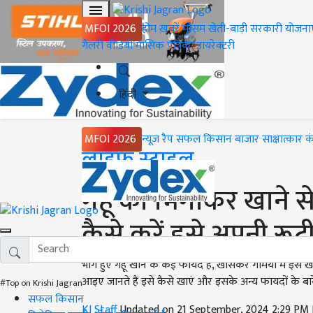
MFOI 2026
होम
ख़बरें
मौसम
खेती-बाड़ी
सरकारी योजना
गैलरी
वीडियो
मासिक पत्रिका
डायरेक्टरी
हिंदी
MFOI 2026
न्यूज़ रैप
सफल किसान
बाजार
साक्षात्कार
क
Home
लाइफ स्टाइल
गेहूं को भिगोकर खाने से 
कैसे करें इसे अपनी रूट
भीगे हुए गेंहू खाने के कई फायदे हैं, खासकर गर्मियों में इ
आइए जानते हैं इसे कैसे खाएं और इसके अन्य फायदों के बारे
#Top on Krishi Jagran
सफल किसान
KJ Staff
Updated on 21 September, 2024 2:29 PM