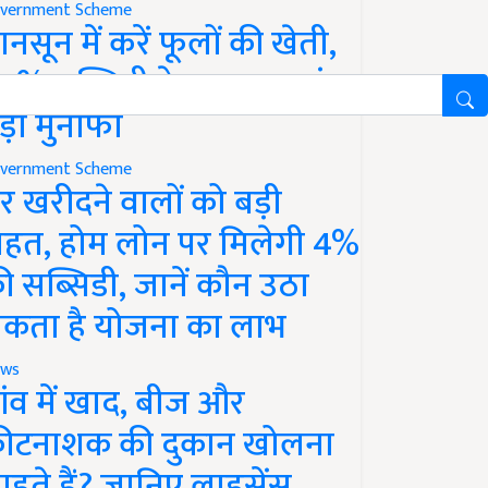
vernment Scheme
ानसून में करें फूलों की खेती,
0% सब्सिडी के साथ कमाएं
ड़ा मुनाफा
vernment Scheme
र खरीदने वालों को बड़ी
ाहत, होम लोन पर मिलेगी 4%
ी सब्सिडी, जानें कौन उठा
कता है योजना का लाभ
ws
ांव में खाद, बीज और
ीटनाशक की दुकान खोलना
ाहते हैं? जानिए लाइसेंस,