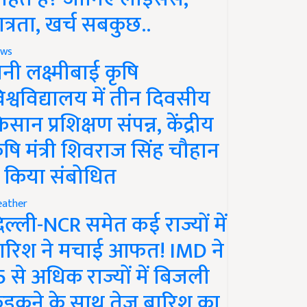
ात्रता, खर्च सबकुछ..
ws
ानी लक्ष्मीबाई कृषि
िश्वविद्यालय में तीन दिवसीय
िसान प्रशिक्षण संपन्न, केंद्रीय
ृषि मंत्री शिवराज सिंह चौहान
े किया संबोधित
ather
िल्ली-NCR समेत कई राज्यों में
ारिश ने मचाई आफत! IMD ने
5 से अधिक राज्यों में बिजली
ड़कने के साथ तेज बारिश का