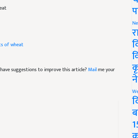
प
eat
Ne
र
व
ts of wheat
क
क
nd have suggestions to improve this article?
Mail
me your
न
We
द
ब
1
क