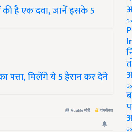
अ
 की है एक दवा, जानें इसके 5
Go
P
I
न
त
अ
पत्ता, मिलेंगे ये 5 हैरान कर देने
Go
ब
प
अ
Go