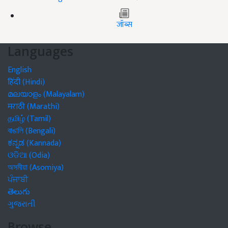
जॉब्स
Languages
English
हिंदी (Hindi)
മലയാളം (Malayalam)
मराठी (Marathi)
தமிழ் (Tamil)
বাঙালি (Bengali)
ಕನ್ನಡ (Kannada)
ଓଡିଆ (Odia)
অসমীয়া (Asomiya)
ਪੰਜਾਬੀ
తెలుగు
ગુજરાતી
Browse