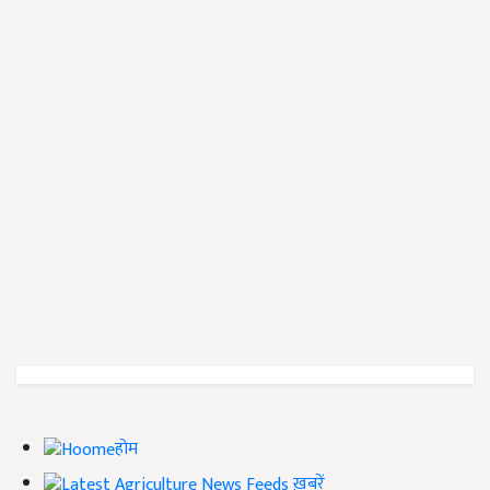
होम
ख़बरें