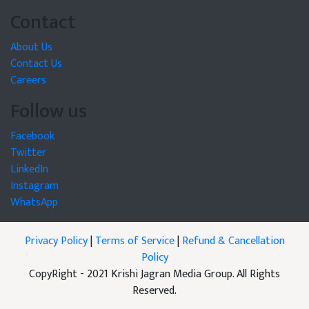
Contact
About Us
Contact Us
Careers
Follow us
Facebook
Twitter
LinkedIn
Instagram
WhatsApp
Privacy Policy
|
Terms of Service
|
Refund & Cancellation
Policy
CopyRight - 2021 Krishi Jagran Media Group. All Rights
Reserved.