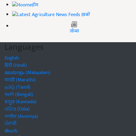
होम
ख़बरें
जॉब्स
Languages
English
हिंदी (Hindi)
മലയാളം (Malayalam)
मराठी (Marathi)
தமிழ் (Tamil)
বাঙালি (Bengali)
ಕನ್ನಡ (Kannada)
ଓଡିଆ (Odia)
অসমীয়া (Asomiya)
ਪੰਜਾਬੀ
తెలుగు