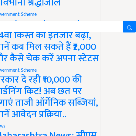
ावभीनी श्रद्धांजलि
vernment Scheme
M Kisan Yojana Update:
4वीं किस्त का इंतजार बढ़ा,
ानें कब मिल सकते हैं ₹2,000
र कैसे चेक करें अपना स्टेटस
vernment Scheme
रकार दे रही ₹10,000 की
ार्डनिंग किट! अब छत पर
गाएं ताजी ऑर्गेनिक सब्जियां,
ानें आवेदन प्रक्रिया..
ws
aharashtra News: सीएम