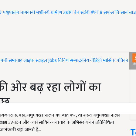
एं
पशुपालन
बागवानी
मशीनरी
ग्रामीण उद्योग
वेब स्टोरी
#FTB
सफल किसान
बाज
ंपनी समाचार
लाइफ स्टाइल
Jobs
विविध
सम्पादकीय
वीडियो
मासिक पत्रिका
#T
ी ओर बढ़ रहा लोगों का
कुछ
बिजनेस है. वही, मधुमक्खी पालन की बात करें, तो शहरी मधुमक्खी पालन
नीय खाद्य उत्पादन और व्यावसायिक नवाचार के अभिसरण का प्रतिनिधित्व
T
ानकारी यहां जानते हैं...