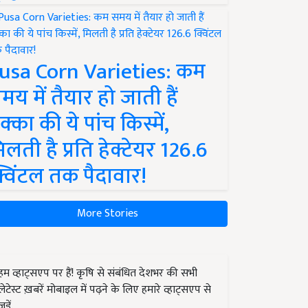
usa Corn Varieties: कम
मय में तैयार हो जाती हैं
क्का की ये पांच किस्में,
िलती है प्रति हेक्टेयर 126.6
्विंटल तक पैदावार!
More Stories
हम व्हाट्सएप पर हैं! कृषि से संबंधित देशभर की सभी
लेटेस्ट ख़बरें मोबाइल में पढ़ने के लिए हमारे व्हाट्सएप से
जुड़ें.