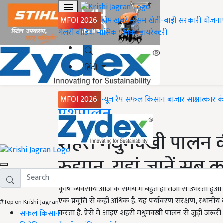
MFOI 2026
होम
ख़बरें
मौसम
खेती-बाड़ी
सरकारी योजना
गैलरी
वीडियो
मासिक पत्रिका
डायरेक्टरी
हिंदी
MFOI 2026
न्यूज़ रैप
सफल किसान
बाजार
साक्षात्कार
क
Home
पशुपालन
शहरी मधुमक्खी पालन क
रुझान, यहां जानें सब 
कृषि व्यवसाय आज के समय में बहुत ही तेजी से उभरता हुआ 
एक प्रवृत्ति से कहीं अधिक है. यह पर्यावरण संरक्षण, स्था
#Top on Krishi Jagran
करता है. ऐसे में आइए शहरी मधुमक्खी पालन से जुड़ी जरूरी ज
सफल किसान