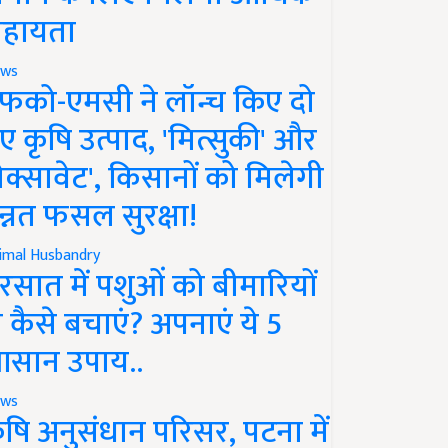
हायता
ws
फको-एमसी ने लॉन्च किए दो
ए कृषि उत्पाद, 'मित्सुकी' और
नेक्सावेट', किसानों को मिलेगी
न्नत फसल सुरक्षा!
imal Husbandry
रसात में पशुओं को बीमारियों
े कैसे बचाएं? अपनाएं ये 5
सान उपाय..
ws
ृषि अनुसंधान परिसर, पटना में