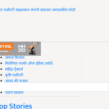
ार
मशीनरी
साक्षात्कार
कंपनी समाचार
सम्पादकीय
फोटो
op on Krishi Jagran
सफल किसान
मिलेनियर फार्मर ऑफ इंडिया अवॉर्ड
महिंद्रा ट्रैक्टर्स
कृषि मशीनरी
जायद की फसल
बिज़नेस आइडियाज
पीएम किसान
op Stories