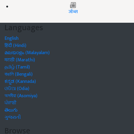
जॉब्स
Languages
English
हिंदी (Hindi)
മലയാളം (Malayalam)
मराठी (Marathi)
தமிழ் (Tamil)
বাঙালি (Bengali)
ಕನ್ನಡ (Kannada)
ଓଡିଆ (Odia)
অসমীয়া (Asomiya)
ਪੰਜਾਬੀ
తెలుగు
ગુજરાતી
Browse