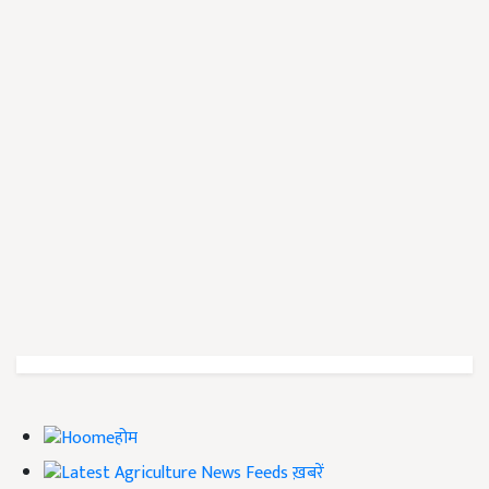
होम
ख़बरें