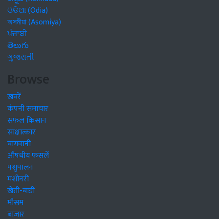
ଓଡିଆ (Odia)
অসমীয়া (Asomiya)
ਪੰਜਾਬੀ
తెలుగు
ગુજરાતી
Browse
खबरें
कंपनी समाचार
सफल किसान
साक्षात्कार
बागवानी
औषधीय फसलें
पशुपालन
मशीनरी
खेती-बाड़ी
मौसम
बाजार