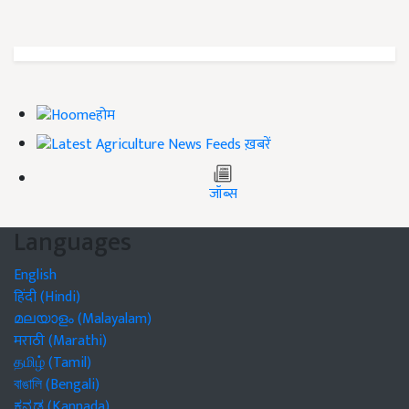
होम
ख़बरें
जॉब्स
Languages
English
हिंदी (Hindi)
മലയാളം (Malayalam)
मराठी (Marathi)
தமிழ் (Tamil)
বাঙালি (Bengali)
ಕನ್ನಡ (Kannada)