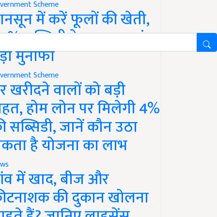
vernment Scheme
ानसून में करें फूलों की खेती,
0% सब्सिडी के साथ कमाएं
ड़ा मुनाफा
vernment Scheme
र खरीदने वालों को बड़ी
ाहत, होम लोन पर मिलेगी 4%
ी सब्सिडी, जानें कौन उठा
कता है योजना का लाभ
ws
ांव में खाद, बीज और
ीटनाशक की दुकान खोलना
ाहते हैं? जानिए लाइसेंस,