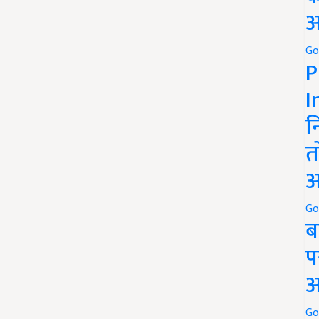
अ
Go
P
I
न
त
अ
Go
ब
प
अ
Go