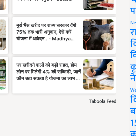
प
Ne
र
व
क
क
न
We
द
Taboola Feed
ब
1
क