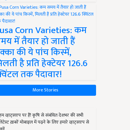
usa Corn Varieties: कम
मय में तैयार हो जाती हैं
क्का की ये पांच किस्में,
िलती है प्रति हेक्टेयर 126.6
्विंटल तक पैदावार!
More Stories
हम व्हाट्सएप पर हैं! कृषि से संबंधित देशभर की सभी
लेटेस्ट ख़बरें मोबाइल में पढ़ने के लिए हमारे व्हाट्सएप से
जुड़ें.