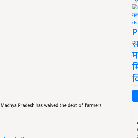
P
स
म
म
क
Madhya Pradesh has waived the debt of farmers