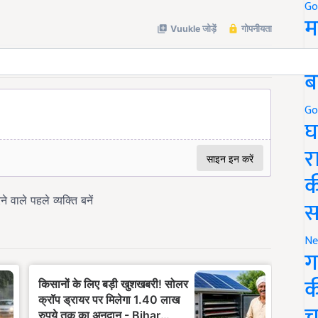
Go
म
5
ब
Go
घ
र
क
स
Ne
ग
क
च