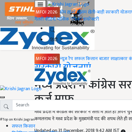
MFOI 2026
होम
ख़बरें
मौसम
खेती-बाड़ी
सरकारी योजना
गैलरी
वीडियो
मासिक पत्रिका
डायरेक्टरी
हिंदी
MFOI 2026
न्यूज़ रैप
सफल किसान
बाजार
साक्षात्कार
क
Home
सरकारी योजनाएं
मध्य प्रदेश में कांग्रे
कर्ज माफ़
मध्य प्रदेश में कांग्रेस की सरकार ने सत्ता में आते ही अपने
कमलनाथ ने मध्य प्रदेश के मुख्यमंत्री पद की शपथ लेते ही
#Top on Krishi Jagran
सफल किसान
Updated on 31 December, 2018 9:42 AM IST