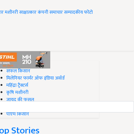
ार
मशीनरी
साक्षात्कार
कंपनी समाचार
सम्पादकीय
फोटो
op on Krishi Jagran
सफल किसान
मिलेनियर फार्मर ऑफ इंडिया अवॉर्ड
महिंद्रा ट्रैक्टर्स
कृषि मशीनरी
जायद की फसल
बिज़नेस आइडियाज
पीएम किसान
op Stories