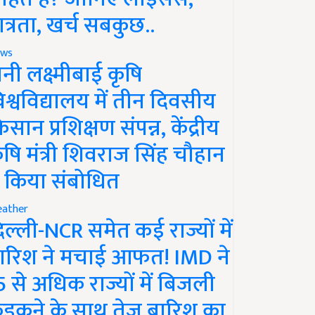
ात्रता, खर्च सबकुछ..
ws
ानी लक्ष्मीबाई कृषि
िश्वविद्यालय में तीन दिवसीय
िसान प्रशिक्षण संपन्न, केंद्रीय
ृषि मंत्री शिवराज सिंह चौहान
े किया संबोधित
ather
िल्ली-NCR समेत कई राज्यों में
ारिश ने मचाई आफत! IMD ने
5 से अधिक राज्यों में बिजली
ड़कने के साथ तेज बारिश का