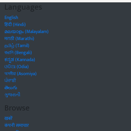
Languages
English
हिंदी (Hindi)
മലയാളം (Malayalam)
मराठी (Marathi)
தமிழ் (Tamil)
বাঙালি (Bengali)
ಕನ್ನಡ (Kannada)
ଓଡିଆ (Odia)
অসমীয়া (Asomiya)
ਪੰਜਾਬੀ
తెలుగు
ગુજરાતી
Browse
खबरें
कंपनी समाचार