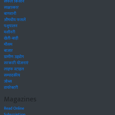
सफल किसान
साक्षात्कार
बागवानी
औषधीय फसलें
पशुपालन
मशीनरी
खेती-बाड़ी
मौसम
बाजार
ग्रामीण उद्द्योग
सरकारी योजनाएं
लाइफ स्टाइल
सम्पादकीय
जॉब्स
डायरेक्टरी
Magazines
Read Online
Subscription