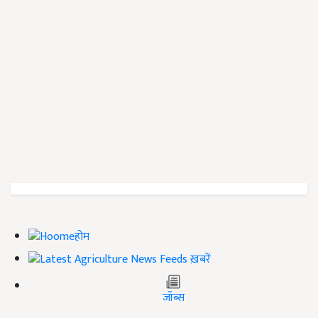
होम
ख़बरें
जॉब्स