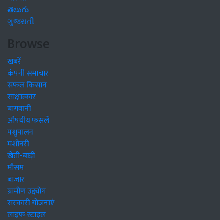
తెలుగు
ગુજરાતી
Browse
खबरें
कंपनी समाचार
सफल किसान
साक्षात्कार
बागवानी
औषधीय फसलें
पशुपालन
मशीनरी
खेती-बाड़ी
मौसम
बाजार
ग्रामीण उद्द्योग
सरकारी योजनाएं
लाइफ स्टाइल