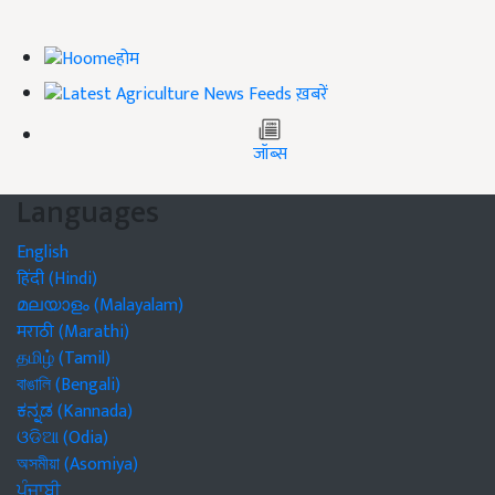
होम
ख़बरें
जॉब्स
Languages
English
हिंदी (Hindi)
മലയാളം (Malayalam)
मराठी (Marathi)
தமிழ் (Tamil)
বাঙালি (Bengali)
ಕನ್ನಡ (Kannada)
ଓଡିଆ (Odia)
অসমীয়া (Asomiya)
ਪੰਜਾਬੀ