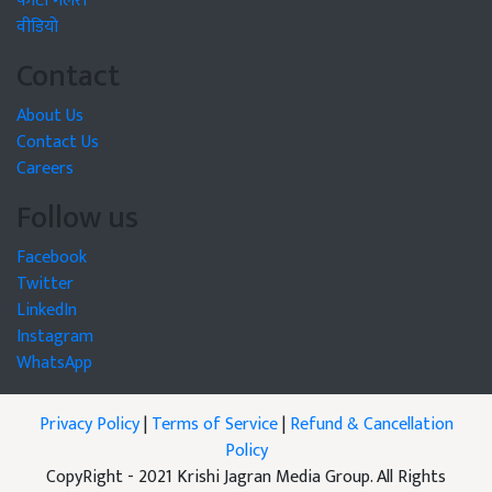
फोटो गैलरी
वीडियो
Contact
About Us
Contact Us
Careers
Follow us
Facebook
Twitter
LinkedIn
Instagram
WhatsApp
Privacy Policy
|
Terms of Service
|
Refund & Cancellation
Policy
CopyRight - 2021 Krishi Jagran Media Group. All Rights