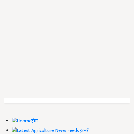
होम
ख़बरें