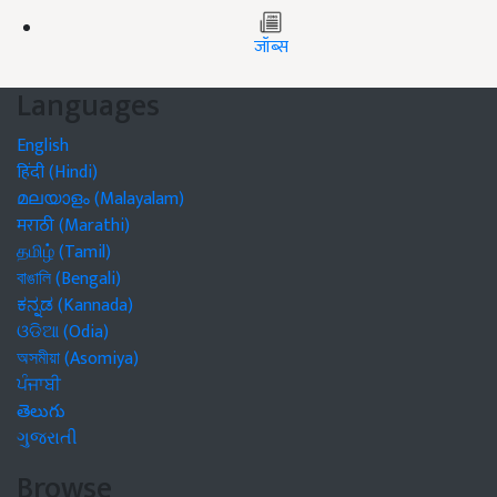
जॉब्स
Languages
English
हिंदी (Hindi)
മലയാളം (Malayalam)
मराठी (Marathi)
தமிழ் (Tamil)
বাঙালি (Bengali)
ಕನ್ನಡ (Kannada)
ଓଡିଆ (Odia)
অসমীয়া (Asomiya)
ਪੰਜਾਬੀ
తెలుగు
ગુજરાતી
Browse