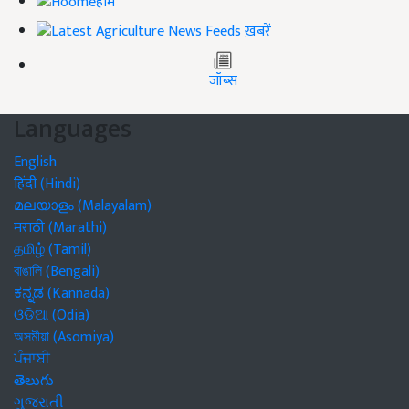
होम
ख़बरें
जॉब्स
Languages
English
हिंदी (Hindi)
മലയാളം (Malayalam)
मराठी (Marathi)
தமிழ் (Tamil)
বাঙালি (Bengali)
ಕನ್ನಡ (Kannada)
ଓଡିଆ (Odia)
অসমীয়া (Asomiya)
ਪੰਜਾਬੀ
తెలుగు
ગુજરાતી