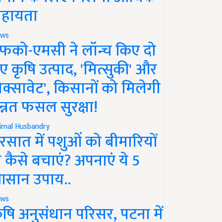
हायता
ws
फको-एमसी ने लॉन्च किए दो
ए कृषि उत्पाद, 'मित्सुकी' और
नेक्सावेट', किसानों को मिलेगी
न्नत फसल सुरक्षा!
imal Husbandry
रसात में पशुओं को बीमारियों
े कैसे बचाएं? अपनाएं ये 5
सान उपाय..
ws
ृषि अनुसंधान परिसर, पटना में