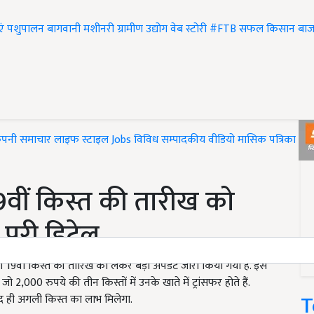
एं
पशुपालन
बागवानी
मशीनरी
ग्रामीण उद्योग
वेब स्टोरी
#FTB
सफल किसान
बाज
ंपनी समाचार
लाइफ स्टाइल
Jobs
विविध
सम्पादकीय
वीडियो
मासिक पत्रिका
#T
वीं किस्त की तारीख को
पूरी डिटेल
9वीं किस्त की तारिख को लेकर बड़ा अपडेट जारी किया गया है. इस
2,000 रुपये की तीन किस्तों में उनके खाते में ट्रांसफर होते हैं.
T
द ही अगली किस्त का लाभ मिलेगा.