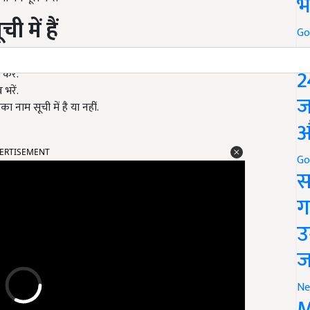
भ
 में हैं
Go
P
2
करें.
भरें.
ज
का नाम सूची में है या नहीं.
औ
ERTISEMENT
Go
स
ग
उ
ज
Ne
M