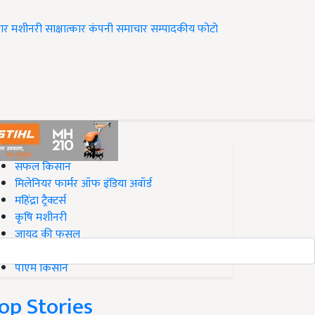
ार
मशीनरी
साक्षात्कार
कंपनी समाचार
सम्पादकीय
फोटो
op on Krishi Jagran
सफल किसान
मिलेनियर फार्मर ऑफ इंडिया अवॉर्ड
महिंद्रा ट्रैक्टर्स
कृषि मशीनरी
जायद की फसल
बिज़नेस आइडियाज
पीएम किसान
op Stories