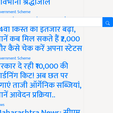
ावभीनी श्रद्धांजलि
vernment Scheme
M Kisan Yojana Update:
4वीं किस्त का इंतजार बढ़ा,
ानें कब मिल सकते हैं ₹2,000
र कैसे चेक करें अपना स्टेटस
vernment Scheme
रकार दे रही ₹10,000 की
ार्डनिंग किट! अब छत पर
गाएं ताजी ऑर्गेनिक सब्जियां,
ानें आवेदन प्रक्रिया..
ws
aharashtra News: सीएम