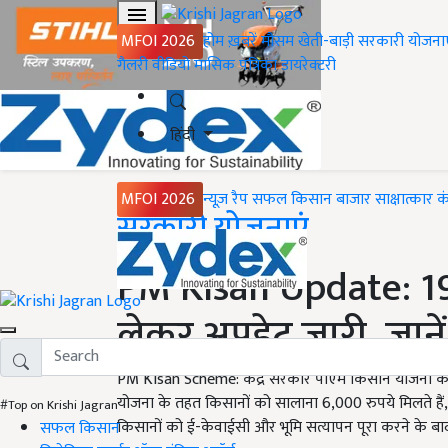
MFOI 2026
होम
ख़बरें
मौसम
खेती-बाड़ी
सरकारी योजना
गैलरी
वीडियो
मासिक पत्रिका
डायरेक्टरी
हिंदी
MFOI 2026
न्यूज़ रैप
सफल किसान
बाजार
साक्षात्कार
क
Home
सरकारी योजनाएं
PM Kisan Update: 19
लेकर अपडेट जारी, जानें 
PM Kisan Scheme: केंद्र सरकार पीएम किसान योजना की 1
योजना के तहत किसानों को सालाना 6,000 रुपये मिलते हैं, जो 
#Top on Krishi Jagran
किसानों को ई-केवाईसी और भूमि सत्यापन पूरा करने के बा
सफल किसान