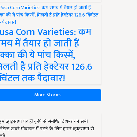
usa Corn Varieties: कम
मय में तैयार हो जाती हैं
क्का की ये पांच किस्में,
िलती है प्रति हेक्टेयर 126.6
्विंटल तक पैदावार!
More Stories
हम व्हाट्सएप पर हैं! कृषि से संबंधित देशभर की सभी
लेटेस्ट ख़बरें मोबाइल में पढ़ने के लिए हमारे व्हाट्सएप से
जुड़ें.