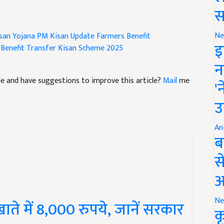
स
san Yojana
PM Kisan Update
Farmers Benefit
Ne
 Benefit Transfer
Kisan Scheme 2025
इ
न
icle and have suggestions to improve this article?
Mail
me
'
उ
An
ब
स
आ
ते में 8,000 रुपये, जानें सरकार
Ne
क