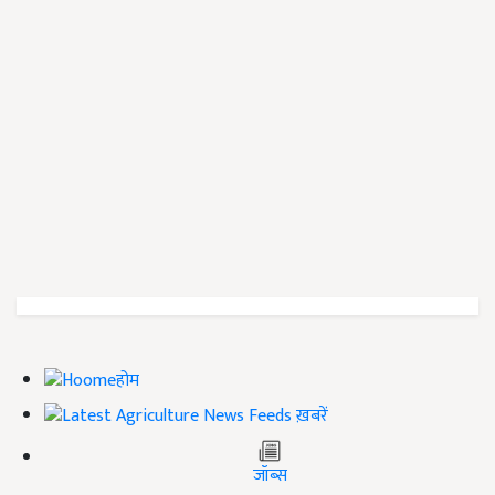
होम
ख़बरें
जॉब्स