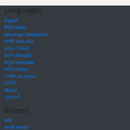
Languages
English
हिंदी (Hindi)
മലയാളം (Malayalam)
मराठी (Marathi)
தமிழ் (Tamil)
বাঙালি (Bengali)
ಕನ್ನಡ (Kannada)
ଓଡିଆ (Odia)
অসমীয়া (Asomiya)
ਪੰਜਾਬੀ
తెలుగు
ગુજરાતી
Browse
खबरें
कंपनी समाचार