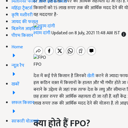
हर साल छह हजार रुपए की आर्थिक सहायता दी जा रही हैं. वह
मिलेनियर फार्मर ऑफ इंडिया अवॉर्ड
किसानों को 15 लाख रुपए तक की आर्थिक मदद देने की योज
महिंद्रा ट्रैक्टर्स
यह मददगार है-
कृषि मशीनरी
जायद की फसल
बिज़नेस आइडियाज
श्याम दांगी
Updated on 8 July, 2021 11:48 AM IST
पीएम किसान
Home
FPO
न्यूज़ रैप
देश में कई ऐसे किसान है जिनको
खेती
करने से ज्यादा फायद
इस कठिन वक़्त में किसानों के हालत और भी गंभीर होते जा र
खबरें
बनाने के उद्देश्य से जहां एक तरफ देश के लघु और सीमान्त
छह हजार रुपए की आर्थिक सहायता दी जा रही हैं. वहीं केंद्
सफल किसान
लाख रुपए तक की आर्थिक मदद देने की योजना है. तो आइए 
क्या
होते
हैं
FPO?
सरकारी योजनाएं