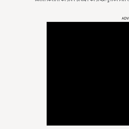
ADV
बिचौलियों
से
छुटकारा