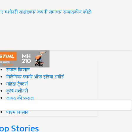
ार
मशीनरी
साक्षात्कार
कंपनी समाचार
सम्पादकीय
फोटो
op on Krishi Jagran
सफल किसान
मिलेनियर फार्मर ऑफ इंडिया अवॉर्ड
महिंद्रा ट्रैक्टर्स
कृषि मशीनरी
जायद की फसल
बिज़नेस आइडियाज
पीएम किसान
op Stories