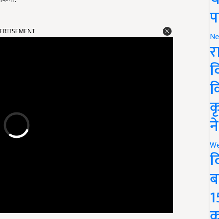
प
ERTISEMENT
Ne
र
व
क
क
न
We
द
ब
1
क