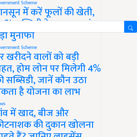
vernment Scheme
ानसून में करें फूलों की खेती,
0% सब्सिडी के साथ कमाएं
ड़ा मुनाफा
vernment Scheme
र खरीदने वालों को बड़ी
ाहत, होम लोन पर मिलेगी 4%
ी सब्सिडी, जानें कौन उठा
कता है योजना का लाभ
ws
ांव में खाद, बीज और
ीटनाशक की दुकान खोलना
ाहते हैं? जानिए लाइसेंस,