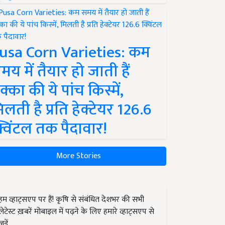
usa Corn Varieties: कम
मय में तैयार हो जाती हैं
क्का की ये पांच किस्में,
िलती है प्रति हेक्टेयर 126.6
्विंटल तक पैदावार!
More Stories
हम व्हाट्सएप पर हैं! कृषि से संबंधित देशभर की सभी
लेटेस्ट ख़बरें मोबाइल में पढ़ने के लिए हमारे व्हाट्सएप से
जुड़ें.