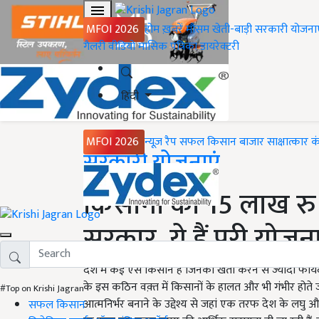
MFOI 2026
होम
ख़बरें
मौसम
खेती-बाड़ी
सरकारी योजना
गैलरी
वीडियो
मासिक पत्रिका
डायरेक्टरी
हिंदी
MFOI 2026
न्यूज़ रैप
सफल किसान
बाजार
साक्षात्कार
क
Home
सरकारी योजनाएं
किसानों को 15 लाख रु
सरकार, ये हैं पूरी योजन
देश में कई ऐसे किसान है जिनको खेती करने से ज्यादा फायदा
के इस कठिन वक़्त में किसानों के हालत और भी गंभीर होते ज
#Top on Krishi Jagran
आत्मनिर्भर बनाने के उद्देश्य से जहां एक तरफ देश के लघु औ
सफल किसान