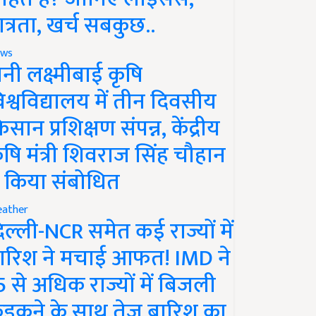
ात्रता, खर्च सबकुछ..
ws
ानी लक्ष्मीबाई कृषि
िश्वविद्यालय में तीन दिवसीय
िसान प्रशिक्षण संपन्न, केंद्रीय
ृषि मंत्री शिवराज सिंह चौहान
े किया संबोधित
ather
िल्ली-NCR समेत कई राज्यों में
ारिश ने मचाई आफत! IMD ने
5 से अधिक राज्यों में बिजली
ड़कने के साथ तेज बारिश का