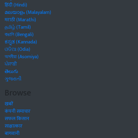
हिंदी (Hindi)
മലയാളം (Malayalam)
मराठी (Marathi)
தமிழ் (Tamil)
বাঙালি (Bengali)
ಕನ್ನಡ (Kannada)
ଓଡିଆ (Odia)
অসমীয়া (Asomiya)
ਪੰਜਾਬੀ
తెలుగు
ગુજરાતી
Browse
खबरें
कंपनी समाचार
सफल किसान
साक्षात्कार
बागवानी