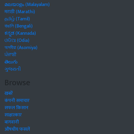
മലയാളം (Malayalam)
मराठी (Marathi)
தமிழ் (Tamil)
বাঙালি (Bengali)
ಕನ್ನಡ (Kannada)
ଓଡିଆ (Odia)
অসমীয়া (Asomiya)
ਪੰਜਾਬੀ
తెలుగు
ગુજરાતી
Browse
खबरें
कंपनी समाचार
सफल किसान
साक्षात्कार
बागवानी
औषधीय फसलें