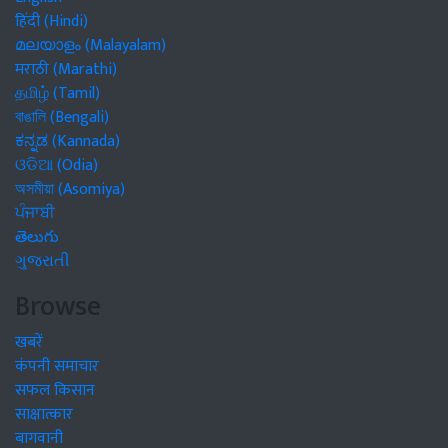
हिंदी (Hindi)
മലയാളം (Malayalam)
मराठी (Marathi)
தமிழ் (Tamil)
বাঙালি (Bengali)
ಕನ್ನಡ (Kannada)
ଓଡିଆ (Odia)
অসমীয়া (Asomiya)
ਪੰਜਾਬੀ
తెలుగు
ગુજરાતી
Browse
खबरें
कंपनी समाचार
सफल किसान
साक्षात्कार
बागवानी