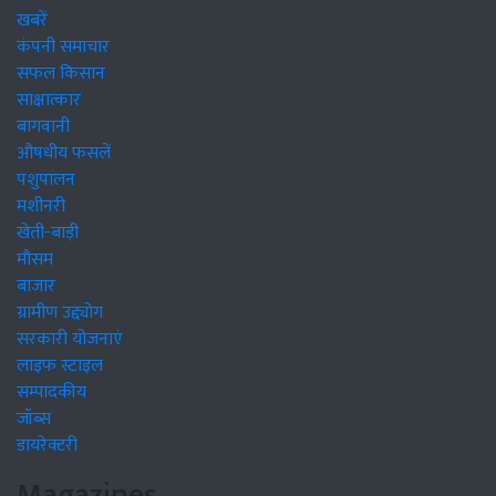
खबरें
कंपनी समाचार
सफल किसान
साक्षात्कार
बागवानी
औषधीय फसलें
पशुपालन
मशीनरी
खेती-बाड़ी
मौसम
बाजार
ग्रामीण उद्द्योग
सरकारी योजनाएं
लाइफ स्टाइल
सम्पादकीय
जॉब्स
डायरेक्टरी
Magazines