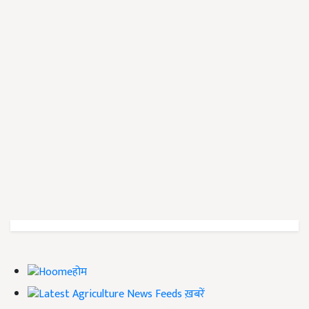
होम
ख़बरें