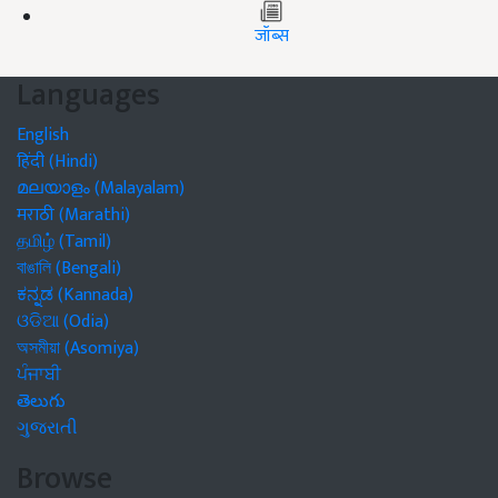
जॉब्स
Languages
English
हिंदी (Hindi)
മലയാളം (Malayalam)
मराठी (Marathi)
தமிழ் (Tamil)
বাঙালি (Bengali)
ಕನ್ನಡ (Kannada)
ଓଡିଆ (Odia)
অসমীয়া (Asomiya)
ਪੰਜਾਬੀ
తెలుగు
ગુજરાતી
Browse