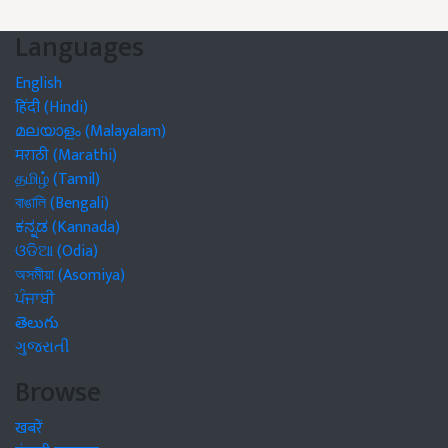
Languages
English
हिंदी (Hindi)
മലയാളം (Malayalam)
मराठी (Marathi)
தமிழ் (Tamil)
বাঙালি (Bengali)
ಕನ್ನಡ (Kannada)
ଓଡିଆ (Odia)
অসমীয়া (Asomiya)
ਪੰਜਾਬੀ
తెలుగు
ગુજરાતી
Browse
खबरें