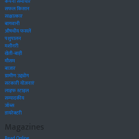
कंपनी समाचार
सफल किसान
साक्षात्कार
बागवानी
औषधीय फसलें
पशुपालन
मशीनरी
खेती-बाड़ी
मौसम
बाजार
ग्रामीण उद्द्योग
सरकारी योजनाएं
लाइफ स्टाइल
सम्पादकीय
जॉब्स
डायरेक्टरी
Magazines
Read Online