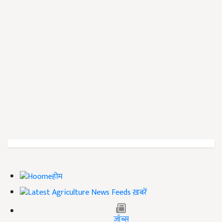
होम
ख़बरें
जॉब्स