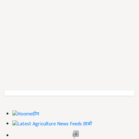
होम
ख़बरें