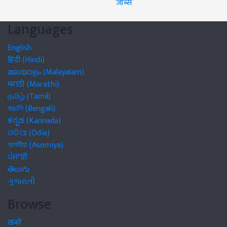
जॉब्स
Languages
English
हिंदी (Hindi)
മലയാളം (Malayalam)
मराठी (Marathi)
தமிழ் (Tamil)
বাঙালি (Bengali)
ಕನ್ನಡ (Kannada)
ଓଡିଆ (Odia)
অসমীয়া (Asomiya)
ਪੰਜਾਬੀ
తెలుగు
ગુજરાતી
Browse
खबरें