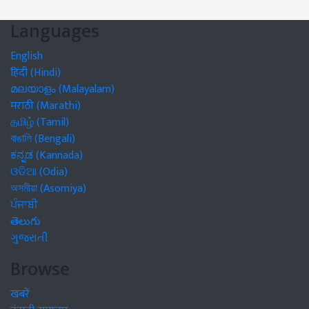
Languages
English
हिंदी (Hindi)
മലയാളം (Malayalam)
मराठी (Marathi)
தமிழ் (Tamil)
বাঙালি (Bengali)
ಕನ್ನಡ (Kannada)
ଓଡିଆ (Odia)
অসমীয়া (Asomiya)
ਪੰਜਾਬੀ
తెలుగు
ગુજરાતી
Browse
खबरें