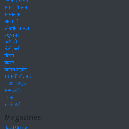
कंपनी समाचार
सफल किसान
साक्षात्कार
बागवानी
औषधीय फसलें
पशुपालन
मशीनरी
खेती-बाड़ी
मौसम
बाजार
ग्रामीण उद्द्योग
सरकारी योजनाएं
लाइफ स्टाइल
सम्पादकीय
जॉब्स
डायरेक्टरी
Magazines
Read Online