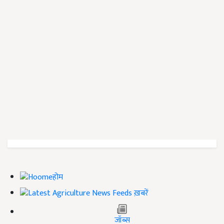
होम
ख़बरें
जॉब्स