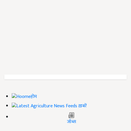
होम
ख़बरें
जॉब्स