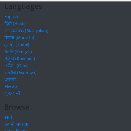
Languages
English
हिंदी (Hindi)
മലയാളം (Malayalam)
मराठी (Marathi)
தமிழ் (Tamil)
বাঙালি (Bengali)
ಕನ್ನಡ (Kannada)
ଓଡିଆ (Odia)
অসমীয়া (Asomiya)
ਪੰਜਾਬੀ
తెలుగు
ગુજરાતી
Browse
खबरें
कंपनी समाचार