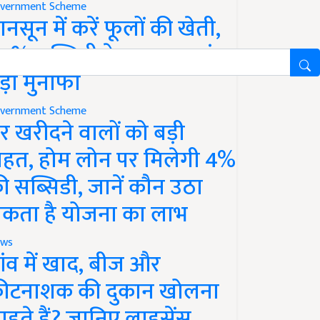
vernment Scheme
ानसून में करें फूलों की खेती,
0% सब्सिडी के साथ कमाएं
ड़ा मुनाफा
vernment Scheme
र खरीदने वालों को बड़ी
ाहत, होम लोन पर मिलेगी 4%
ी सब्सिडी, जानें कौन उठा
कता है योजना का लाभ
ws
ांव में खाद, बीज और
ीटनाशक की दुकान खोलना
ाहते हैं? जानिए लाइसेंस,