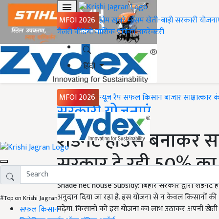
MFOI 2026
होम
ख़बरें
मौसम
खेती-बाड़ी
सरकारी योजना
गैलरी
वीडियो
मासिक पत्रिका
डायरेक्टरी
हिंदी
MFOI 2026
न्यूज़ रैप
सफल किसान
बाजार
साक्षात्कार
क
Home
सरकारी योजनाएं
शेडनेट हाउस बनाकर सब
सरकार दे रही 50% का 
Shade net house Subsidy: बिहार सरकार द्वारा शेडनेट
अनुदान दिया जा रहा है. इस योजना से न केवल किसानों की 
#Top on Krishi Jagran
बढ़ेगा. किसानों को इस योजना का लाभ उठाकर अपनी खेती
सफल किसान