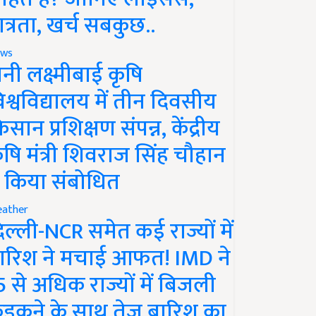
ात्रता, खर्च सबकुछ..
ws
ानी लक्ष्मीबाई कृषि
िश्वविद्यालय में तीन दिवसीय
िसान प्रशिक्षण संपन्न, केंद्रीय
ृषि मंत्री शिवराज सिंह चौहान
े किया संबोधित
ather
िल्ली-NCR समेत कई राज्यों में
ारिश ने मचाई आफत! IMD ने
5 से अधिक राज्यों में बिजली
ड़कने के साथ तेज बारिश का