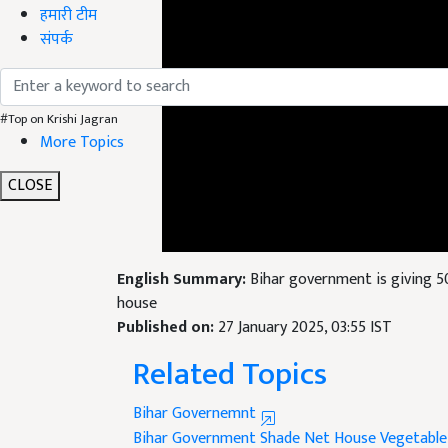
हमारी टीम
संपर्क
#Top on Krishi Jagran
More Topics
CLOSE
English Summary:
Bihar government is giving 50
house
Published on:
27 January 2025, 03:55 IST
Related Topics
Bihar Governemnt
Bihar Government
Shade Net House
Vegetable
Bihar Agriculture
Farmers Benefit
Sustainable