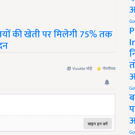
अ
Go
ियों की खेती पर मिलेगी 75% तक
P
ेदन
I
न
त
अ
Go
ब
प
अ
Go