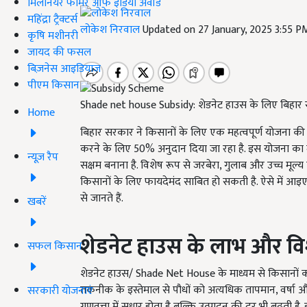
मिलेनियर फार्मर ऑफ इंडिया अवॉर्ड
महिंद्रा ट्रैक्टर्स
लोकेश निरवाल
Updated on 27 January, 2025 3:55 P
कृषि मशीनरी
जायद की फसल
बिज़नेस आइडियाज
पीएम किसान
Shade net house Subsidy: शेडनेट हाउस के लिए बिहार
Home
बिहार सरकार ने किसानों के लिए एक महत्वपूर्ण योजना की
करने के लिए 50% अनुदान दिया जा रहा है. इस योजना का म
न्यूज़ रैप
सक्षम बनाना है. विशेष रूप से जरबेरा, गुलाब और उच्च मू
किसानों के लिए फायदेमंद साबित हो सकती है. ऐसे में आइए
से जानते हैं.
खबरें
शेडनेट हाउस
के लाभ और वि
सफल किसान
शेडनेट हाउस/ Shade Net House के माध्यम से किसानों को
तकनीक के इस्तेमाल से पौधों को अत्यधिक तापमान, वर्षा औ
सरकारी योजनाएं
गुणवत्ता में सुधार होता है बल्कि उत्पादन की दर भी बढ़ती ह