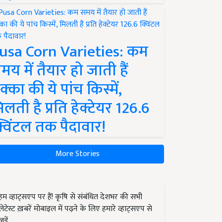
usa Corn Varieties: कम
मय में तैयार हो जाती हैं
क्का की ये पांच किस्में,
िलती है प्रति हेक्टेयर 126.6
्विंटल तक पैदावार!
More Stories
हम व्हाट्सएप पर हैं! कृषि से संबंधित देशभर की सभी
लेटेस्ट ख़बरें मोबाइल में पढ़ने के लिए हमारे व्हाट्सएप से
जुड़ें.