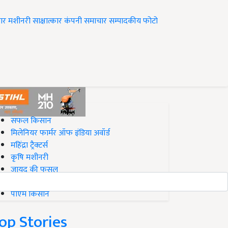
ार
मशीनरी
साक्षात्कार
कंपनी समाचार
सम्पादकीय
फोटो
op on Krishi Jagran
सफल किसान
मिलेनियर फार्मर ऑफ इंडिया अवॉर्ड
महिंद्रा ट्रैक्टर्स
कृषि मशीनरी
जायद की फसल
बिज़नेस आइडियाज
पीएम किसान
op Stories