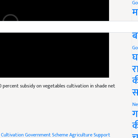
Go
म
5
ब
Go
घ
र
क
 percent subsidy on vegetables cultivation in shade net
स
Ne
ग
क
 Cultivation
Government Scheme
Agriculture Support
च
 Farming
Subsidy Scheme